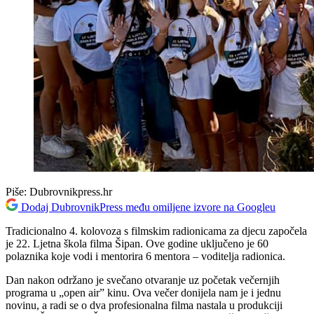
Piše:
Dubrovnikpress.hr
Dodaj DubrovnikPress među omiljene izvore na Googleu
Tradicionalno 4. kolovoza s filmskim radionicama za djecu započela
je 22. Ljetna škola filma Šipan. Ove godine uključeno je 60
polaznika koje vodi i mentorira 6 mentora – voditelja radionica.
Dan nakon održano je svečano otvaranje uz početak večernjih
programa u „open air” kinu. Ova večer donijela nam je i jednu
novinu, a radi se o dva profesionalna filma nastala u produkciji