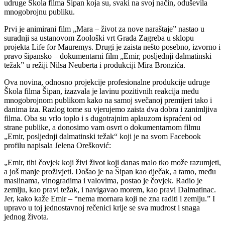
udruge Škola filma Šipan koja su, svaki na svoj način, oduševila
mnogobrojnu publiku.
Prvi je animirani film „Mara – život za nove naraštaje” nastao u
suradnji sa ustanovom Zoološki vrt Grada Zagreba u sklopu
projekta Life for Mauremys. Drugi je zaista nešto posebno, izvorno i
pravo šipansko – dokumentarni film „Emir, posljednji dalmatinski
težak” u režiji Nilsa Neuberta i produkciji Mira Bronzića.
Ova novina, odnosno projekcije profesionalne produkcije udruge
Škola filma Šipan, izazvala je lavinu pozitivnih reakcija među
mnogobrojnom publikom kako na samoj svečanoj premijeri tako i
danima iza. Razlog tome su vjerujemo zaista dva dobra i zanimljiva
filma. Oba su vrlo toplo i s dugotrajnim aplauzom ispraćeni od
strane publike, a donosimo vam osvrt o dokumentarnom filmu
„Emir, posljednji dalmatinski težak“ koji je na svom Facebook
profilu napisala Jelena Orešković:
„Emir, tihi čovjek koji živi život koji danas malo tko može razumjeti,
a još manje proživjeti. Došao je na Šipan kao dječak, a tamo, među
maslinama, vinogradima i valovima, postao je čovjek. Radio je
zemlju, kao pravi težak, i navigavao morem, kao pravi Dalmatinac.
Jer, kako kaže Emir – “nema mornara koji ne zna raditi i zemlju.” I
upravo u toj jednostavnoj rečenici krije se sva mudrost i snaga
jednog života.