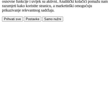
osnovne funkcije i uvijek su aktivni. Analitički kolačići pomažu nam
razumjeti kako koristite stranicu, a marketinški omogućuju
prikazivanje relevantnog sadržaja.
Prihvati sve
Postavke
Samo nužni