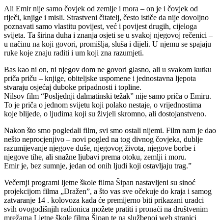
Ali Emir nije samo čovjek od zemlje i mora – on je i čovjek od
riječi, knjige i misli. Strastveni čitatelj, često ističe da nije dovoljno
poznavati samo vlastitu povijest, već i povijest drugih, cijeloga
svijeta. Ta širina duha i znanja osjeti se u svakoj njegovoj rečenici –
u načinu na koji govori, promišlja, sluša i dijeli. U njemu se spajaju
ruke koje znaju raditi i um koji zna razumjeti.
Bas kao ni on, ni njegov dom ne govori glasno, ali u svakom kutku
priča priču – knjige, obiteljske uspomene i jednostavna ljepota
stvaraju osjećaj duboke pripadnosti i topline.
Nilsov film “Posljednji dalmatinski težak” nije samo priča o Emiru.
To je priča o jednom svijetu koji polako nestaje, o vrijednostima
koje blijede, o ljudima koji su živjeli skromno, ali dostojanstveno.
Nakon što smo pogledali film, svi smo ostali nijemi. Film nam je dao
nešto neprocjenjivo – novi pogled na tog divnog čovjeka, dublje
razumijevanje njegove duše, njegovog života, njegove borbe i
njegove tihe, ali snažne ljubavi prema otoku, zemlji i moru.
Emir je, bez sumnje, jedan od onih ljudi koji ostavljaju trag.”
Večernji programi ljetne škole filma Šipan nastavljeni su sinoć
projekcijom filma „Dražen”, a što vas sve očekuje do kraja i samog
zatvaranje 14 . kolovoza kada će premijerno biti prikazani uradci
svih ovogodišnjih radionica možete pratiti i pronaći na društvenim
mrežama Ljetne škole filma Šipan te na službenoj web stranici