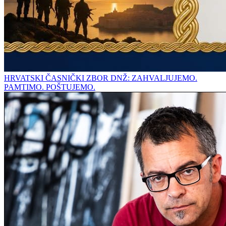
HRVATSKI ČASNIČKI ZBOR DNŽ: ZAHVALJUJEMO.
PAMTIMO. POŠTUJEMO.