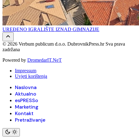
UREĐENO IGRALIŠTE IZNAD GIMNAZIJE
© 2026 Verbum publicum d.o.o. DubrovnikPress.hr Sva prava
zadržana
Powered by
DromedarIT.NeT
Impressum
Uvjeti korištenja
Naslovna
Aktualno
esPRESSo
Marketing
Kontakt
Pretraživanje