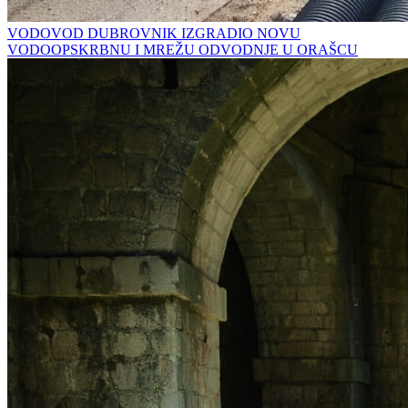
VODOVOD DUBROVNIK IZGRADIO NOVU
VODOOPSKRBNU I MREŽU ODVODNJE U ORAŠCU