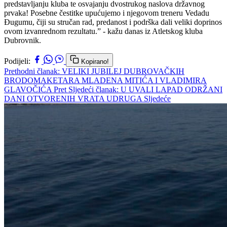
predstavljanju kluba te osvajanju dvostrukog naslova državnog
prvaka! Posebne čestitke upućujemo i njegovom treneru Vedadu
Đugumu, čiji su stručan rad, predanost i podrška dali veliki doprinos
ovom izvanrednom rezultatu.” - kažu danas iz Atletskog kluba
Dubrovnik.
Podijeli:
Kopirano!
Prethodni članak: VELIKI JUBILEJ DUBROVAČKIH
BRODOMAKETARA MLADENA MITIĆA I VLADIMIRA
GLAVOČIĆA
Pret
Sljedeći članak: U UVALI LAPAD ODRŽANI
DANI OTVORENIH VRATA UDRUGA
Sljedeće