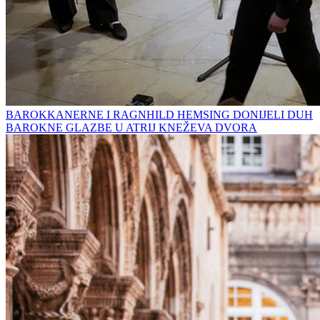
BAROKKANERNE I RAGNHILD HEMSING DONIJELI DUH
BAROKNE GLAZBE U ATRIJ KNEŽEVA DVORA