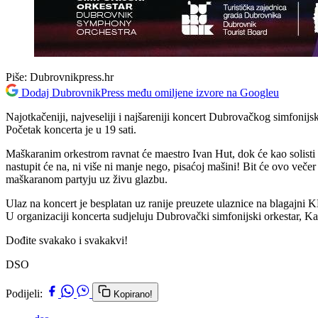
Piše:
Dubrovnikpress.hr
Dodaj DubrovnikPress među omiljene izvore na Googleu
Najotkačeniji, najveseliji i najšareniji koncert Dubrovačkog simfonij
Početak koncerta je u 19 sati.
Maškaranim orkestrom ravnat će maestro Ivan Hut, dok će kao solisti n
nastupit će na, ni više ni manje nego, pisaćoj mašini! Bit će ovo večer
maškaranom partyju uz živu glazbu.
Ulaz na koncert je besplatan uz ranije preuzete ulaznice na blagajni
U organizaciji koncerta sudjeluju Dubrovački simfonijski orkestar, K
Dođite svakako i svakakvi!
DSO
Podijeli:
Kopirano!