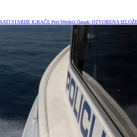
ARATI STARIJE IGRAČE
Pret
Sljedeći članak: OTVORENA IZ