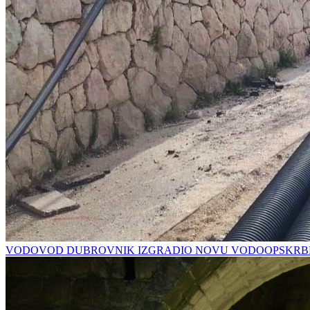
VODOVOD DUBROVNIK IZGRADIO NOVU VODOOPSKRBN