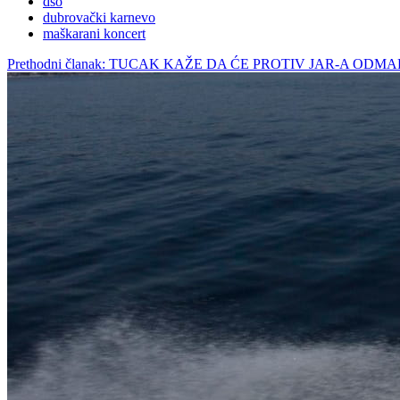
dso
dubrovački karnevo
maškarani koncert
Prethodni članak: TUCAK KAŽE DA ĆE PROTIV JAR-A ODM