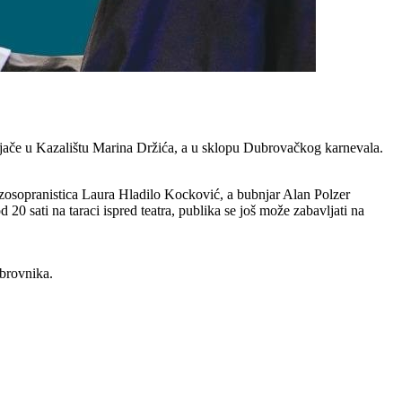
veljače u Kazalištu Marina Držića, a u sklopu Dubrovačkog karnevala.
ezzosopranistica Laura Hladilo Kocković, a bubnjar Alan Polzer
 20 sati na taraci ispred teatra, publika se još može zabavljati na
ubrovnika.