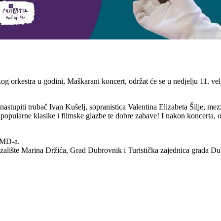
skog orkestra u godini, Maškarani koncert, održat će se u nedjelju 11. 
astupiti trubač Ivan Kušelj, sopranistica Valentina Elizabeta Šilje, m
 popularne klasike i filmske glazbe te dobre zabave! I nakon koncerta, od
 KMD-a.
azalište Marina Držića, Grad Dubrovnik i Turistička zajednica grada D