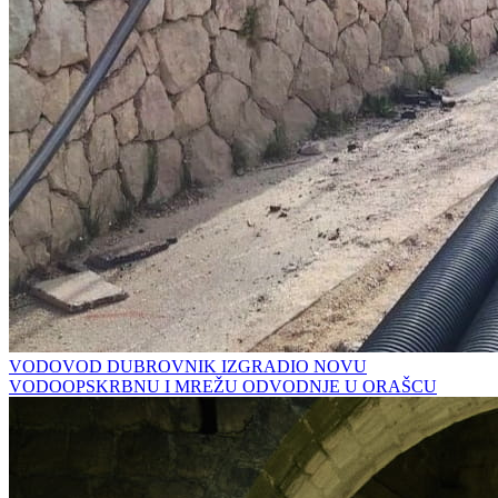
VODOVOD DUBROVNIK IZGRADIO NOVU
VODOOPSKRBNU I MREŽU ODVODNJE U ORAŠCU