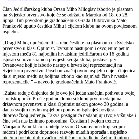
Član Jedriličarskog kluba Orsan Miho Miloglav izborio je plasman
na Svjetsko prvenstvo koje će se održati u Maroku od 18. do 28.
lipnja. Tim povodom je gradonačelnik Grada Dubrovnika Mato
Franković uputio čestitku Mihu i cijelom klubu na ovom povijesnom
uspjehu.
„Dragi Miho, upućujem ti iskrene čestitke na plasmanu na Svjetsko
prvenstvo u klasi Optimist. Izvrsnim nastupom i osvojenim petim
mjestom među 81 najboljim hrvatskim jedriličarom do 16 godina
ispisao si novu stranicu povijesti svoga kluba, postavši prvi
Orsanovac koji je izborio nastup u hrvatskoj reprezentaciji na
Svjetskom prvenstvu. Poseban značaj ovom uspjehu daje i činjenica
da si mjesto među najboljima izborio kao najmlađi član hrvatske
reprezentacije.” – naveo je gradonačelnik Mato Franković.
„Zaista raduje činjenica da je ovo još jedan značajni pothvat u tvojoj
sportskoj priči. Prošle godine donio si klubu prvu medalju na
državnom prvenstvu u klasi Optimist nakon gotovo 30 godina, a
danas svojim novim uspjehom ponovno ispisuješ povijest
dubrovačkog jedrenja. Takva postignuća nadahnjuju tvoje vršnjake i
čine svih nas iznimno ponosnima. Čestitam i tvojem treneru
Marijanu Pamukliću i obitelji te svim Orsanovcima koji svojim
radom i podrškom doprinose razvoju mladih sportaša i uspješno
njeguju bogatu dubrovačku jedriličarsku tradiciju. Želim ti mirno