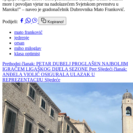
more i povoljan vjetar na nadolazećem Svjetskom prvenstvu u
Maroku!” – naveo je gradonačelnik Dubrovnika Mato Franković.
Podijeli:
Kopirano!
mato franković
jedrenje
orsan
miho miloglav
klasa optimist
Prethodni članak: PETAR DUBELJ PROGLAŠEN NAJBOLJIM
IGRAČEM LIGAŠKOG DIJELA SEZONE
Pret
Sljedeći članak:
ANĐELA VIOLIĆ OSIGURALA ULAZAK U
REPREZENTACIJU
Sljedeće