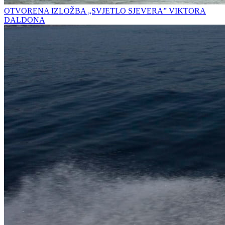
OTVORENA IZLOŽBA „SVJETLO SJEVERA” VIKTORA
DALDONA