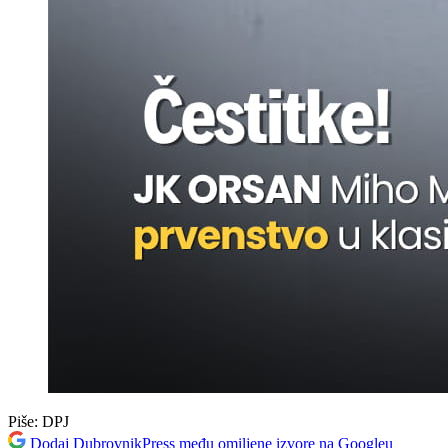
Piše:
DPJ
Dodaj DubrovnikPress među omiljene izvore na Googleu