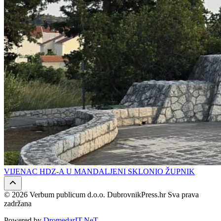
VIJENAC HDZ-A U MANDALJENI SKLONIO ŽUPNIK
© 2026 Verbum publicum d.o.o. DubrovnikPress.hr Sva prava
zadržana
Powered by
DromedarIT.NeT