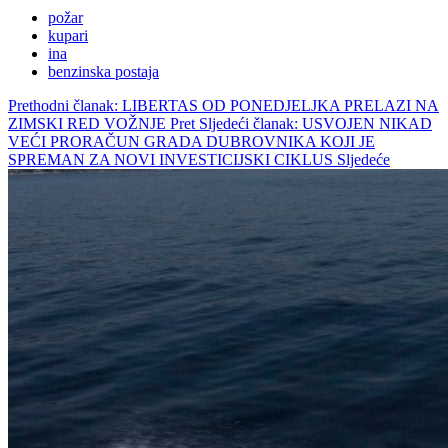
požar
kupari
ina
benzinska postaja
Prethodni članak: LIBERTAS OD PONEDJELJKA PRELAZI NA
ZIMSKI RED VOŽNJE
Pret
Sljedeći članak: USVOJEN NIKAD
VEĆI PRORAČUN GRADA DUBROVNIKA KOJI JE
SPREMAN ZA NOVI INVESTICIJSKI CIKLUS
Sljedeće