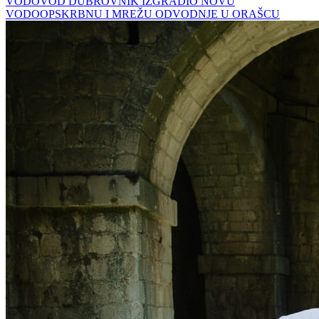
VODOVOD DUBROVNIK IZGRADIO NOVU
VODOOPSKRBNU I MREŽU ODVODNJE U ORAŠCU