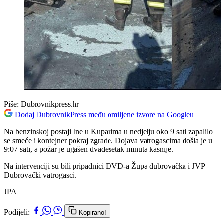
Piše:
Dubrovnikpress.hr
Dodaj DubrovnikPress među omiljene izvore na Googleu
Na benzinskoj postaji Ine u Kuparima u nedjelju oko 9 sati zapalilo
se smeće i kontejner pokraj zgrade. Dojava vatrogascima došla je u
9:07 sati, a požar je ugašen dvadesetak minuta kasnije.
Na intervenciji su bili pripadnici DVD-a Župa dubrovačka i JVP
Dubrovački vatrogasci.
JPA
Podijeli:
Kopirano!