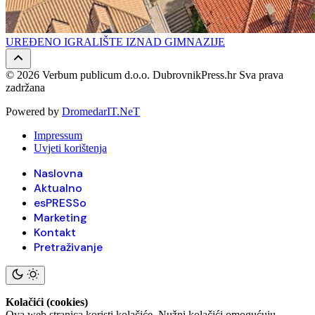
UREĐENO IGRALIŠTE IZNAD GIMNAZIJE
© 2026 Verbum publicum d.o.o. DubrovnikPress.hr Sva prava
zadržana
Powered by
DromedarIT.NeT
Impressum
Uvjeti korištenja
Naslovna
Aktualno
esPRESSo
Marketing
Kontakt
Pretraživanje
Kolačići (cookies)
Ova web stranica koristi kolačiće. Nužni kolačići omogućuju