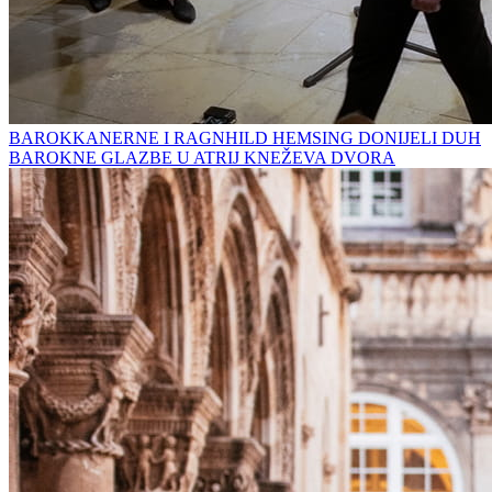
BAROKKANERNE I RAGNHILD HEMSING DONIJELI DUH
BAROKNE GLAZBE U ATRIJ KNEŽEVA DVORA