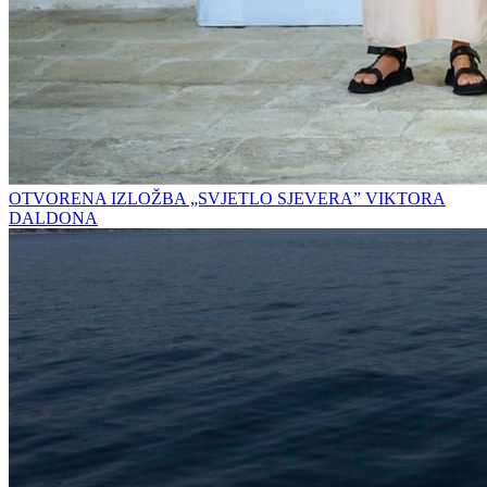
OTVORENA IZLOŽBA „SVJETLO SJEVERA” VIKTORA
DALDONA