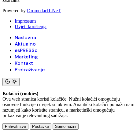
zadržana
Powered by
DromedarIT.NeT
Impressum
Uvjeti korištenja
Naslovna
Aktualno
esPRESSo
Marketing
Kontakt
Pretraživanje
Kolačići (cookies)
Ova web stranica koristi kolačiće. Nužni kolačići omogućuju
osnovne funkcije i uvijek su aktivni. Analitički kolačići pomažu nam
razumjeti kako koristite stranicu, a marketinški omogućuju
prikazivanje relevantnog sadržaja.
Prihvati sve
Postavke
Samo nužni