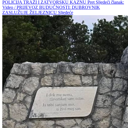
POLICIJA TRAŽI I ZATVORSKU KAZNU
Pret
Sljedeći članak:
Video / PRIJEVOZ BUDUĆNOSTI: DUBROVNIK
ZASLUŽUJE ŽELJEZNICU
Sljedeće