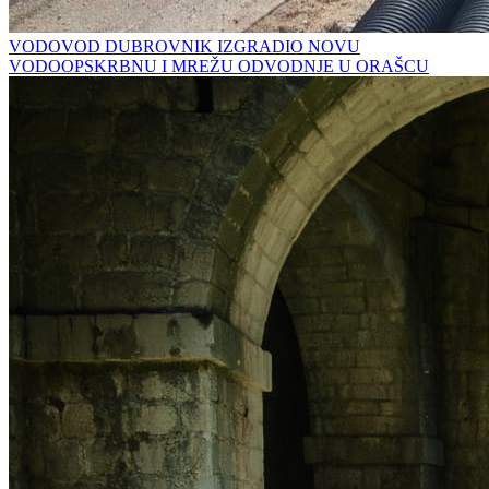
VODOVOD DUBROVNIK IZGRADIO NOVU
VODOOPSKRBNU I MREŽU ODVODNJE U ORAŠCU