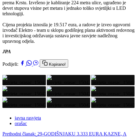
prema Krstu. Izvršeno je kabliranje 224 metra ulice, ugrađeno je
devet stupova visine pet metara i jednako toliko svjetiljki u LED
tehnologiji.
Cijena projekta iznosila je 19.517 eura, a radove je izveo ugovorni
izvođač Elektro - team u sklopu godišnjeg plana aktivnosti redovnog
i investicijskog održavanja sustava javne rasvjete nadležnog
upravnog odjela.
JPA
Podijeli:
Kopirano!
javna rasvjeta
orašac
Prethodni članak: 29-GODIŠNJAKU 3.333 EURA KAZNE, A