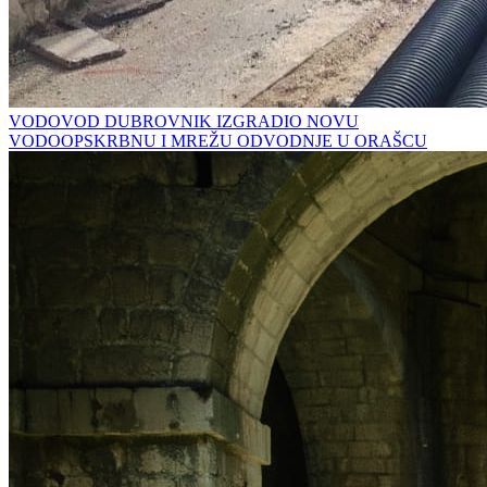
VODOVOD DUBROVNIK IZGRADIO NOVU
VODOOPSKRBNU I MREŽU ODVODNJE U ORAŠCU