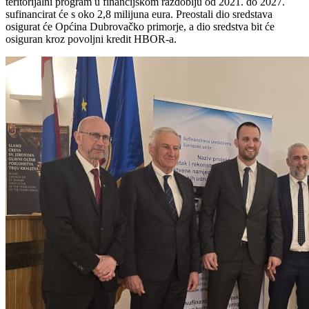
teritorijalni program u financijskom razdoblju od 2021. do 2027.
sufinancirat će s oko 2,8 milijuna eura. Preostali dio sredstava
osigurat će Općina Dubrovačko primorje, a dio sredstva bit će
osiguran kroz povoljni kredit HBOR-a.