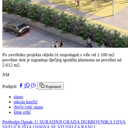
Po završetku projekta objekt će raspolagati s više od 1.100 m2
površine dok je izgradnja dječjeg igrališta planirana na površini od
2.612 m2.
NM
Podijeli:
Kopirano!
slano
nikola knežić
dječji vrtić slano
šime erlić
Prethodni članak: U SURADNJI GRADA DUBROVNIKA I DVA
SVEUČILIŠTA OSNIVA SE STUDIJ ZA RANI I