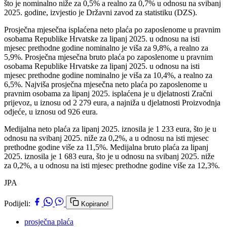
što je nominalno niže za 0,5% a realno za 0,7% u odnosu na svibanj
2025. godine, izvjestio je Državni zavod za statistiku (DZS).
Prosječna mjesečna isplaćena neto plaća po zaposlenome u pravnim
osobama Republike Hrvatske za lipanj 2025. u odnosu na isti
mjesec prethodne godine nominalno je viša za 9,8%, a realno za
5,9%. Prosječna mjesečna bruto plaća po zaposlenome u pravnim
osobama Republike Hrvatske za lipanj 2025. u odnosu na isti
mjesec prethodne godine nominalno je viša za 10,4%, a realno za
6,5%. Najviša prosječna mjesečna neto plaća po zaposlenome u
pravnim osobama za lipanj 2025. isplaćena je u djelatnosti Zračni
prijevoz, u iznosu od 2 279 eura, a najniža u djelatnosti Proizvodnja
odjeće, u iznosu od 926 eura.
Medijalna neto plaća za lipanj 2025. iznosila je 1 233 eura, što je u
odnosu na svibanj 2025. niže za 0,2%, a u odnosu na isti mjesec
prethodne godine više za 11,5%. Medijalna bruto plaća za lipanj
2025. iznosila je 1 683 eura, što je u odnosu na svibanj 2025. niže
za 0,2%, a u odnosu na isti mjesec prethodne godine više za 12,3%.
JPA
Podijeli:
Kopirano!
prosječna plaća