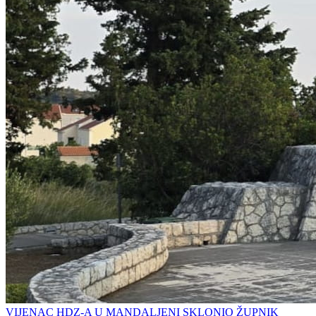
VIJENAC HDZ-A U MANDALJENI SKLONIO ŽUPNIK