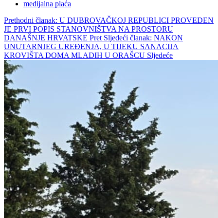
medijalna plaća
Prethodni članak: U DUBROVAČKOJ REPUBLICI PROVEDEN
JE PRVI POPIS STANOVNIŠTVA NA PROSTORU
DANAŠNJE HRVATSKE
Pret
Sljedeći članak: NAKON
UNUTARNJEG UREĐENJA, U TIJEKU SANACIJA
KROVIŠTA DOMA MLADIH U ORAŠCU
Sljedeće