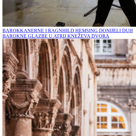
BAROKKANERNE I RAGNHILD HEMSING DONIJELI DUH
BAROKNE GLAZBE U ATRIJ KNEŽEVA DVORA