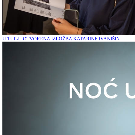
U TUP-U OTVORENA IZLOŽBA KATARINE IVANIŠIN