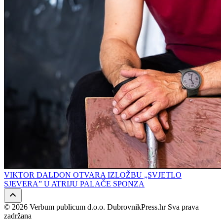
VIKTOR DALDON OTVARA IZLOŽBU „SVJETLO
SJEVERA” U ATRIJU PALAČE SPONZA
© 2026 Verbum publicum d.o.o. DubrovnikPress.hr Sva prava
zadržana