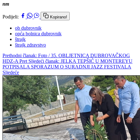
nm
Podijeli:
Kopirano!
ob dubrovnik
opća bolnica dubrovnik
štrajk
štrajk zdravstvo
Prethodni članak: Foto / 35. OBLJETNICA DUBROVAČKOG
HDZ-A
Pret
Sljedeći članak: JELKA TEPŠIĆ U MONTEREYU
POTPISALA SPORAZUM O SURADNJI JAZZ FESTIVALA
Sljedeće