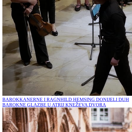
BAROKKANERNE I RAGNHILD HEMSING DONIJELI DUH
BAROKNE GLAZBE U ATRIJ KNEŽEVA DVORA