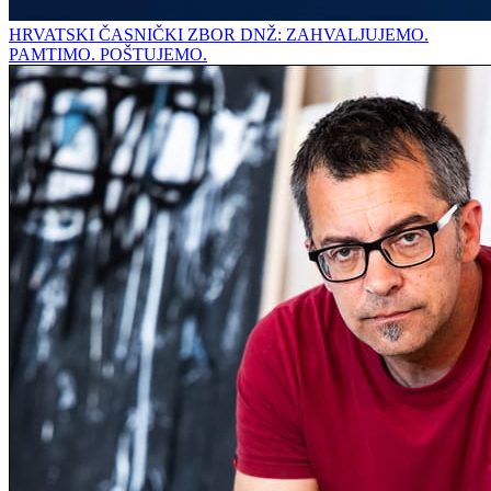
HRVATSKI ČASNIČKI ZBOR DNŽ: ZAHVALJUJEMO.
PAMTIMO. POŠTUJEMO.