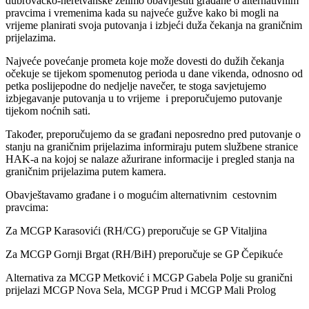
dubrovačko-neretvanske želimo obavijestiti građane o alternativnim
pravcima i vremenima kada su najveće gužve kako bi mogli na
vrijeme planirati svoja putovanja i izbjeći duža čekanja na graničnim
prijelazima.
Najveće povećanje prometa koje može dovesti do dužih čekanja
očekuje se tijekom spomenutog perioda u dane vikenda, odnosno od
petka poslijepodne do nedjelje navečer, te stoga savjetujemo
izbjegavanje putovanja u to vrijeme i preporučujemo putovanje
tijekom noćnih sati.
Također, preporučujemo da se građani neposredno pred putovanje o
stanju na graničnim prijelazima informiraju putem službene stranice
HAK-a na kojoj se nalaze ažurirane informacije i pregled stanja na
graničnim prijelazima putem kamera.
Obavještavamo građane i o mogućim alternativnim cestovnim
pravcima:
Za MCGP Karasovići (RH/CG) preporučuje se GP Vitaljina
Za MCGP Gornji Brgat (RH/BiH) preporučuje se GP Čepikuće
Alternativa za MCGP Metković i MCGP Gabela Polje su granični
prijelazi MCGP Nova Sela, MCGP Prud i MCGP Mali Prolog