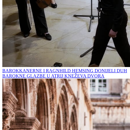
BAROKKANERNE I RAGNHILD HEMSING DONIJELI DUH
BAROKNE GLAZBE U ATRIJ KNEŽEVA DVORA