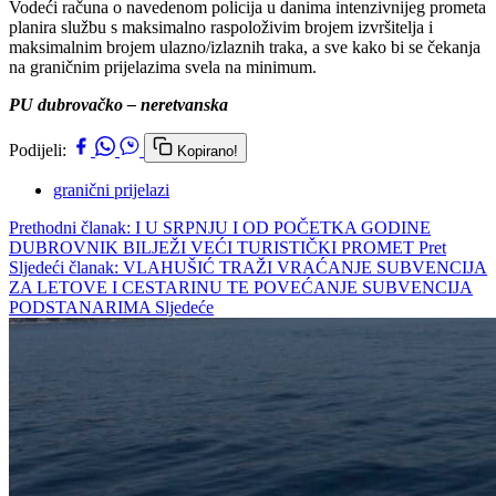
Vodeći računa o navedenom policija u danima intenzivnijeg prometa
planira službu s maksimalno raspoloživim brojem izvršitelja i
maksimalnim brojem ulazno/izlaznih traka, a sve kako bi se čekanja
na graničnim prijelazima svela na minimum.
PU dubrovačko – neretvanska
Podijeli:
Kopirano!
granični prijelazi
Prethodni članak: I U SRPNJU I OD POČETKA GODINE
DUBROVNIK BILJEŽI VEĆI TURISTIČKI PROMET
Pret
Sljedeći članak: VLAHUŠIĆ TRAŽI VRAĆANJE SUBVENCIJA
ZA LETOVE I CESTARINU TE POVEĆANJE SUBVENCIJA
PODSTANARIMA
Sljedeće