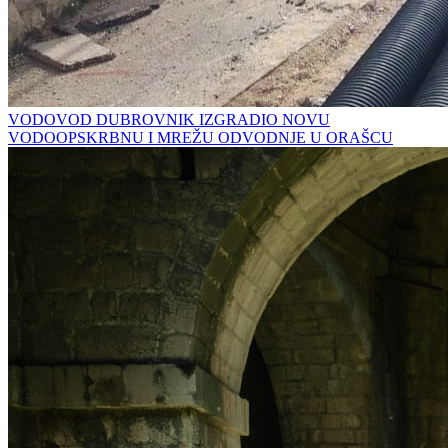
VODOVOD DUBROVNIK IZGRADIO NOVU
VODOOPSKRBNU I MREŽU ODVODNJE U ORAŠCU