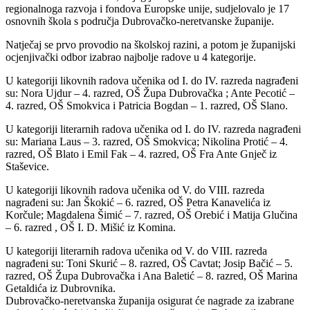
regionalnoga razvoja i fondova Europske unije, sudjelovalo je 17
osnovnih škola s područja Dubrovačko-neretvanske županije.
Natječaj se prvo provodio na školskoj razini, a potom je županijski
ocjenjivački odbor izabrao najbolje radove u 4 kategorije.
U kategoriji likovnih radova učenika od I. do IV. razreda nagrađeni
su: Nora Ujdur – 4. razred, OŠ Župa Dubrovačka ; Ante Pecotić –
4. razred, OŠ Smokvica i Patricia Bogdan – 1. razred, OŠ Slano.
U kategoriji literarnih radova učenika od I. do IV. razreda nagrađeni
su: Mariana Laus – 3. razred, OŠ Smokvica; Nikolina Protić – 4.
razred, OŠ Blato i Emil Fak – 4. razred, OŠ Fra Ante Gnječ iz
Staševice.
U kategoriji likovnih radova učenika od V. do VIII. razreda
nagrađeni su: Jan Škokić – 6. razred, OŠ Petra Kanavelića iz
Korčule; Magdalena Šimić – 7. razred, OŠ Orebić i Matija Glučina
– 6. razred , OŠ I. D. Mišić iz Komina.
U kategoriji literarnih radova učenika od V. do VIII. razreda
nagrađeni su: Toni Skurić – 8. razred, OŠ Cavtat; Josip Bačić – 5.
razred, OŠ Župa Dubrovačka i Ana Baletić – 8. razred, OŠ Marina
Getaldića iz Dubrovnika.
Dubrovačko-neretvanska županija osigurat će nagrade za izabrane