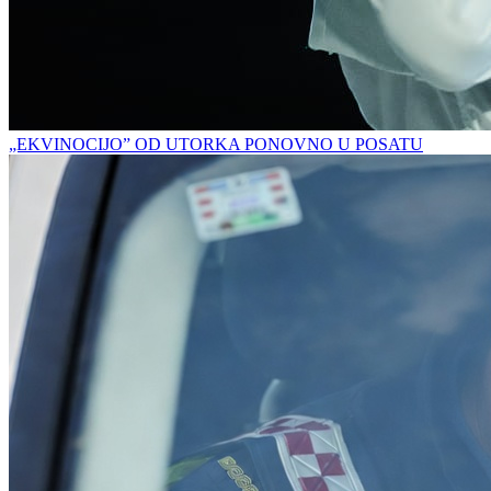
„EKVINOCIJO” OD UTORKA PONOVNO U POSATU