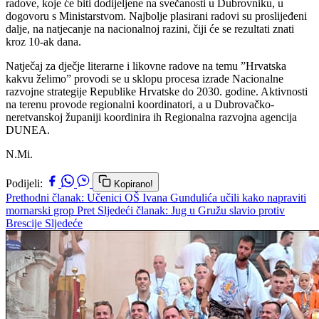
radove, koje će biti dodijeljene na svečanosti u Dubrovniku, u
dogovoru s Ministarstvom. Najbolje plasirani radovi su proslijeđeni
dalje, na natjecanje na nacionalnoj razini, čiji će se rezultati znati
kroz 10-ak dana.
Natječaj za dječje literarne i likovne radove na temu ”Hrvatska
kakvu želimo” provodi se u sklopu procesa izrade Nacionalne
razvojne strategije Republike Hrvatske do 2030. godine. Aktivnosti
na terenu provode regionalni koordinatori, a u Dubrovačko-
neretvanskoj županiji koordinira ih Regionalna razvojna agencija
DUNEA.
N.Mi.
Podijeli:
Kopirano!
Prethodni članak: Učenici OŠ Ivana Gundulića učili kako napraviti
mornarski grop
Pret
Sljedeći članak: Jug u Gružu slavio protiv
Brescije
Sljedeće