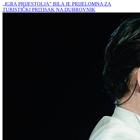
„IGRA PRIJESTOLJA” BILA JE PRIJELOMNA ZA
TURISTIČKI PRITISAK NA DUBROVNIK