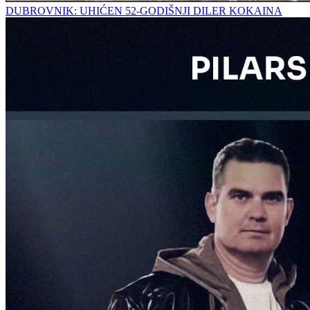
DUBROVNIK: UHIĆEN 52-GODIŠNJI DILER KOKAINA