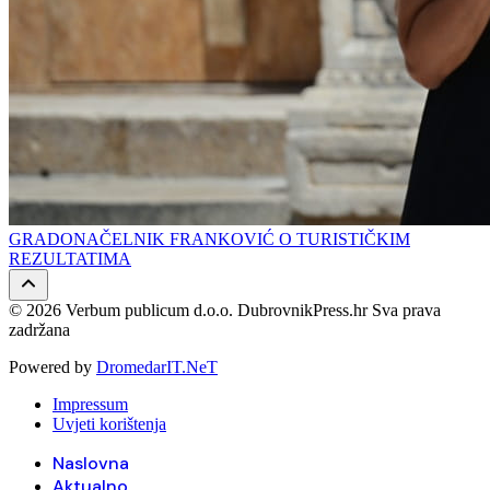
GRADONAČELNIK FRANKOVIĆ O TURISTIČKIM
REZULTATIMA
© 2026 Verbum publicum d.o.o. DubrovnikPress.hr Sva prava
zadržana
Powered by
DromedarIT.NeT
Impressum
Uvjeti korištenja
Naslovna
Aktualno