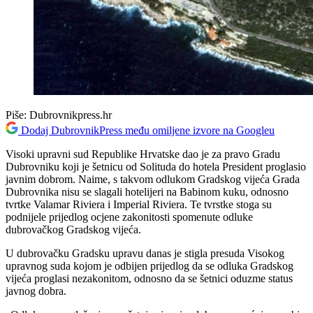
Piše:
Dubrovnikpress.hr
Dodaj DubrovnikPress među omiljene izvore na Googleu
Visoki upravni sud Republike Hrvatske dao je za pravo Gradu
Dubrovniku koji je šetnicu od Solituda do hotela President proglasio
javnim dobrom. Naime, s takvom odlukom Gradskog vijeća Grada
Dubrovnika nisu se slagali hotelijeri na Babinom kuku, odnosno
tvrtke Valamar Riviera i Imperial Riviera. Te tvrstke stoga su
podnijele prijedlog ocjene zakonitosti spomenute odluke
dubrovačkog Gradskog vijeća.
U dubrovačku Gradsku upravu danas je stigla presuda Visokog
upravnog suda kojom je odbijen prijedlog da se odluka Gradskog
vijeća proglasi nezakonitom, odnosno da se šetnici oduzme status
javnog dobra.