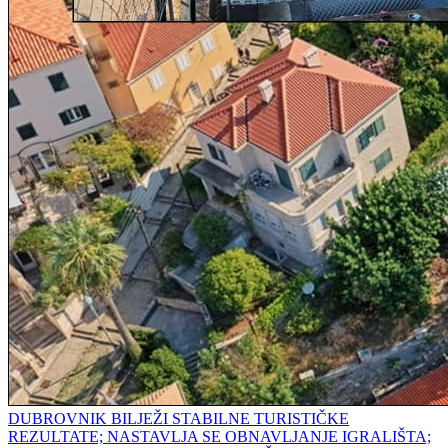
DUBROVNIK BILJEŽI STABILNE TURISTIČKE
REZULTATE; NASTAVLJA SE OBNAVLJANJE IGRALIŠTA;