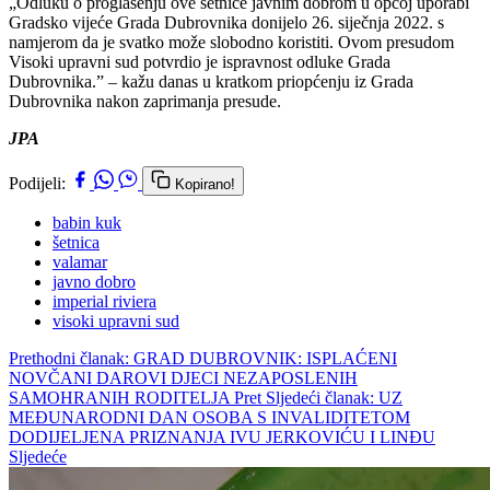
„Odluku o proglašenju ove šetnice javnim dobrom u općoj uporabi
Gradsko vijeće Grada Dubrovnika donijelo 26. siječnja 2022. s
namjerom da je svatko može slobodno koristiti. Ovom presudom
Visoki upravni sud potvrdio je ispravnost odluke Grada
Dubrovnika.” – kažu danas u kratkom priopćenju iz Grada
Dubrovnika nakon zaprimanja presude.
JPA
Podijeli:
Kopirano!
babin kuk
šetnica
valamar
javno dobro
imperial riviera
visoki upravni sud
Prethodni članak: GRAD DUBROVNIK: ISPLAĆENI
NOVČANI DAROVI DJECI NEZAPOSLENIH
SAMOHRANIH RODITELJA
Pret
Sljedeći članak: UZ
MEĐUNARODNI DAN OSOBA S INVALIDITETOM
DODIJELJENA PRIZNANJA IVU JERKOVIĆU I LINĐU
Sljedeće