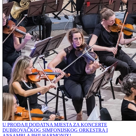
U PRODAJI DODATNA MJESTA ZA KONCERTE
DUBROVAČKOG SIMFONIJSKOG ORKESTRA I
ANSAMBLA PHILHARMONIX!