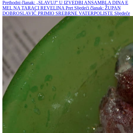
Prethodni članak: „SLAVUJ” U IZVEDBI ANSAMBLA DINA E
MEL NA TARACI REVELINA
Pret
Sljedeći članak: ŽUPAN
DOBROSLAVIĆ PRIMIO SREBRNE VATERPOLISTE
Sljedeće