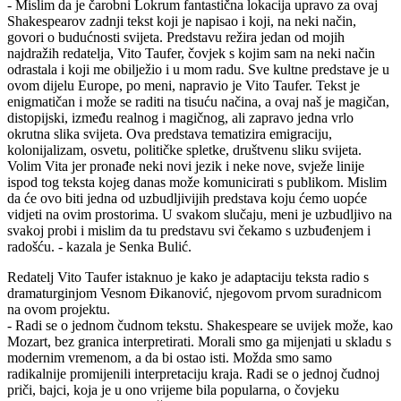
- Mislim da je čarobni Lokrum fantastična lokacija upravo za ovaj
Shakespearov zadnji tekst koji je napisao i koji, na neki način,
govori o budućnosti svijeta. Predstavu režira jedan od mojih
najdražih redatelja, Vito Taufer, čovjek s kojim sam na neki način
odrastala i koji me obilježio i u mom radu. Sve kultne predstave je u
ovom dijelu Europe, po meni, napravio je Vito Taufer. Tekst je
enigmatičan i može se raditi na tisuću načina, a ovaj naš je magičan,
distopijski, između realnog i magičnog, ali zapravo jedna vrlo
okrutna slika svijeta. Ova predstava tematizira emigraciju,
kolonijalizam, osvetu, političke spletke, društvenu sliku svijeta.
Volim Vita jer pronađe neki novi jezik i neke nove, svježe linije
ispod tog teksta kojeg danas može komunicirati s publikom. Mislim
da će ovo biti jedna od uzbudljivijih predstava koju ćemo uopće
vidjeti na ovim prostorima. U svakom slučaju, meni je uzbudljivo na
svakoj probi i mislim da tu predstavu svi čekamo s uzbuđenjem i
radošću. - kazala je Senka Bulić.
Redatelj Vito Taufer istaknuo je kako je adaptaciju teksta radio s
dramaturginjom Vesnom Đikanović, njegovom prvom suradnicom
na ovom projektu.
- Radi se o jednom čudnom tekstu. Shakespeare se uvijek može, kao
Mozart, bez granica interpretirati. Morali smo ga mijenjati u skladu s
modernim vremenom, a da bi ostao isti. Možda smo samo
radikalnije promijenili interpretaciju kraja. Radi se o jednoj čudnoj
priči, bajci, koja je u ono vrijeme bila popularna, o čovjeku