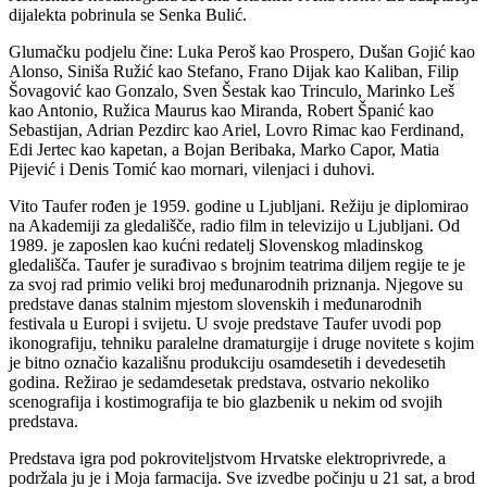
dijalekta pobrinula se Senka Bulić.
Glumačku podjelu čine: Luka Peroš kao Prospero, Dušan Gojić kao
Alonso, Siniša Ružić kao Stefano, Frano Dijak kao Kaliban, Filip
Šovagović kao Gonzalo, Sven Šestak kao Trinculo, Marinko Leš
kao Antonio, Ružica Maurus kao Miranda, Robert Španić kao
Sebastijan, Adrian Pezdirc kao Ariel, Lovro Rimac kao Ferdinand,
Edi Jertec kao kapetan, a Bojan Beribaka, Marko Capor, Matia
Pijević i Denis Tomić kao mornari, vilenjaci i duhovi.
Vito Taufer rođen je 1959. godine u Ljubljani. Režiju je diplomirao
na Akademiji za gledališče, radio film in televizijo u Ljubljani. Od
1989. je zaposlen kao kućni redatelj Slovenskog mladinskog
gledališča. Taufer je surađivao s brojnim teatrima diljem regije te je
za svoj rad primio veliki broj međunarodnih priznanja. Njegove su
predstave danas stalnim mjestom slovenskih i međunarodnih
festivala u Europi i svijetu. U svoje predstave Taufer uvodi pop
ikonografiju, tehniku paralelne dramaturgije i druge novitete s kojim
je bitno označio kazališnu produkciju osamdesetih i devedesetih
godina. Režirao je sedamdesetak predstava, ostvario nekoliko
scenografija i kostimografija te bio glazbenik u nekim od svojih
predstava.
Predstava igra pod pokroviteljstvom Hrvatske elektroprivrede, a
podržala ju je i Moja farmacija. Sve izvedbe počinju u 21 sat, a brod