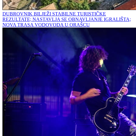
DUBROVNIK BILJEŽI STABILNE TURISTIČKE
REZULTATE; NASTAVLJA SE OBNAVLJANJE IGRALIŠTA;
NOVA TRASA VODOVODA U ORAŠCU