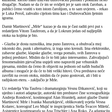
drugačije. Nadam se da će im se svidjeti jer je sam otok čaroban, a
publici ćemo vratiti s tom istom čarolijom, u to sam uvjeren. - rekao
je Luka Peroš, zahvalio cijelom timu kao i Dubrovačkim ljetnim
igrama.
Damir Martinović „Mrle“ kazao je da mu je čast raditi prvi put s
redateljem Vitom Tauferom, a da je Lokrum jedan od najljepših
otoka na kojima je bio.
- Glazba je dosta raznolika, ima puno žanrova, a obuhvaća moj
iskonski dio, punk i alternativu, iz toga smo krenuli. Ima elektronike,
zabavne glazbe, klapske glazbe, svega pomalo, svih žanrova u
jednoj predstavi. Mislim da će to biti jako interesantno. Zahvaljujući
fenomenalnim pjevačima uspjeli smo napraviti par vrhunskih
pjesama, mislim da ćemo ih objaviti na jednom od naših budućih
albuma i moguće je da će to biti veliki hitovi. Ova predstava neće
završiti na ovom otoku, mislim da će puno gostovati, ali i biti u
radijskom eteru. - zaključio je Mrle.
Uz redatelja Vita Taufera i dramaturginju Vesnu Đikanović, koji su
ujedno i autori adaptacije, autorski tim predstave čine scenografkinja
Andreja Rondović, kostimograf Alan Hranitelj, autori glazbe Damir
Martinović Mrle i Ivanka Mazurkijević, oblikovatelj svjetla Vesna
Kolarec, koreograf Leo Mujić te inspicijentica Stella Švacov Miletić.
Asistentice kostimografa su Ana Trischler i Ana Roko. Za adaptaciju