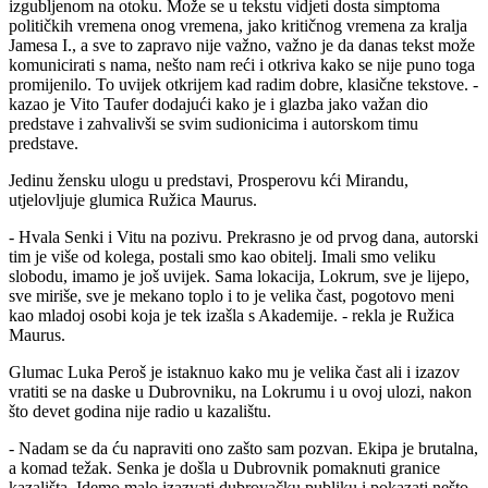
izgubljenom na otoku. Može se u tekstu vidjeti dosta simptoma
političkih vremena onog vremena, jako kritičnog vremena za kralja
Jamesa I., a sve to zapravo nije važno, važno je da danas tekst može
komunicirati s nama, nešto nam reći i otkriva kako se nije puno toga
promijenilo. To uvijek otkrijem kad radim dobre, klasične tekstove. -
kazao je Vito Taufer dodajući kako je i glazba jako važan dio
predstave i zahvalivši se svim sudionicima i autorskom timu
predstave.
Jedinu žensku ulogu u predstavi, Prosperovu kći Mirandu,
utjelovljuje glumica Ružica Maurus.
- Hvala Senki i Vitu na pozivu. Prekrasno je od prvog dana, autorski
tim je više od kolega, postali smo kao obitelj. Imali smo veliku
slobodu, imamo je još uvijek. Sama lokacija, Lokrum, sve je lijepo,
sve miriše, sve je mekano toplo i to je velika čast, pogotovo meni
kao mladoj osobi koja je tek izašla s Akademije. - rekla je Ružica
Maurus.
Glumac Luka Peroš je istaknuo kako mu je velika čast ali i izazov
vratiti se na daske u Dubrovniku, na Lokrumu i u ovoj ulozi, nakon
što devet godina nije radio u kazalištu.
- Nadam se da ću napraviti ono zašto sam pozvan. Ekipa je brutalna,
a komad težak. Senka je došla u Dubrovnik pomaknuti granice
kazališta. Idemo malo izazvati dubrovačku publiku i pokazati nešto