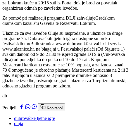
za Lokrum kreće u 20:15 sati iz Porta, dok je brod za povratak
organiziran odmah po završetku izvedbe.
Za pomoć pri realizaciji programa DLJI zahvaljujeGradskom
dramskom kazalištu Gavella te Rezervatu Lokrum.
Ulaznice za sve izvedbe Oluje su rasprodane, a ulaznice za druge
programe 75. Dubrovačkih ljetnih igara dostupne su preko
festivalskih mrežnih stranica www.dubrovnikfestival.hr ili servisa
www.ulaznice.hr, na blagajni u Festivalskoj palači (Od Sigurate 1)
svakim danom od 9 do 21:30 te ispred zgrade DTS-a (Vukovarska
ulica) od ponedjeljka do petka od 10 do 17 sati. Kupnjom
Mastercard karticama ostvaruje se 10% popusta, a za iznose iznad
70 € omogućeno je obročno plaćanje Mastercard karticama na 2 ili 3
rate. Kupnjom ulaznica za 2 premijerne dramske odnosno 3
glazbene izvedbe, ostvaruje se gratis ulaznica za 1 reprizni dramski,
odnosno glazbeni program po izboru.
db
Podijeli:
Kopirano!
dubrovačke ljetne igre
oluja