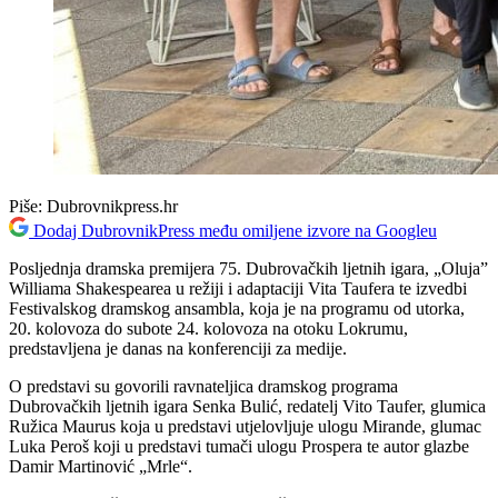
Piše:
Dubrovnikpress.hr
Dodaj DubrovnikPress među omiljene izvore na Googleu
Posljednja dramska premijera 75. Dubrovačkih ljetnih igara, „Oluja”
Williama Shakespearea u režiji i adaptaciji Vita Taufera te izvedbi
Festivalskog dramskog ansambla, koja je na programu od utorka,
20. kolovoza do subote 24. kolovoza na otoku Lokrumu,
predstavljena je danas na konferenciji za medije.
O predstavi su govorili ravnateljica dramskog programa
Dubrovačkih ljetnih igara Senka Bulić, redatelj Vito Taufer, glumica
Ružica Maurus koja u predstavi utjelovljuje ulogu Mirande, glumac
Luka Peroš koji u predstavi tumači ulogu Prospera te autor glazbe
Damir Martinović „Mrle“.