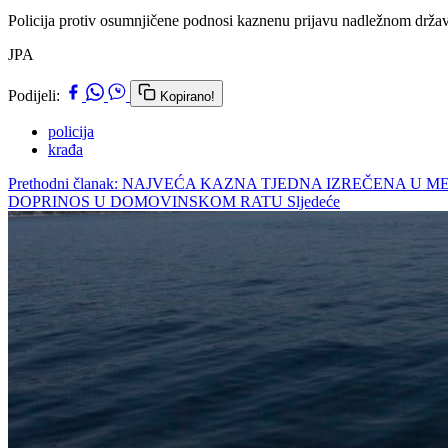
Policija protiv osumnjičene podnosi kaznenu prijavu nadležnom drž
JPA
Podijeli:
Kopirano!
policija
krađa
Prethodni članak: NAJVEĆA KAZNA TJEDNA IZREČENA U
DOPRINOS U DOMOVINSKOM RATU
Sljedeće