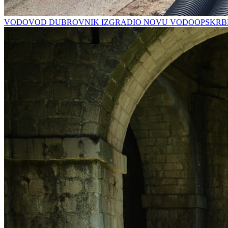
VODOVOD DUBROVNIK IZGRADIO NOVU VODOOPSKRBN