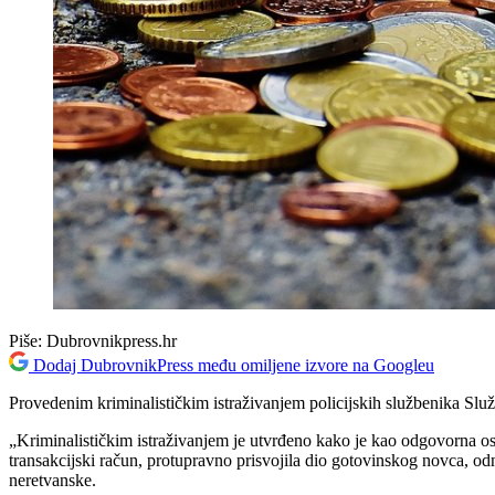
Piše:
Dubrovnikpress.hr
Dodaj DubrovnikPress među omiljene izvore na Googleu
Provedenim kriminalističkim istraživanjem policijskih službenika Služ
„Kriminalističkim istraživanjem je utvrđeno kako je kao odgovorna o
transakcijski račun, protupravno prisvojila dio gotovinskog novca, od
neretvanske.