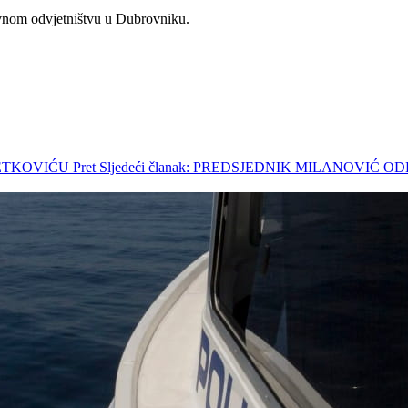
avnom odvjetništvu u Dubrovniku.
 METKOVIĆU
Pret
Sljedeći članak: PREDSJEDNIK MILANOVIĆ