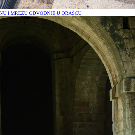
U I MREŽU ODVODNJE U ORAŠCU