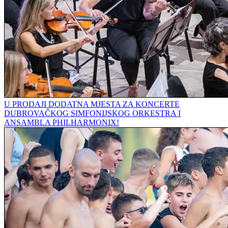
U PRODAJI DODATNA MJESTA ZA KONCERTE
DUBROVAČKOG SIMFONIJSKOG ORKESTRA I
ANSAMBLA PHILHARMONIX!