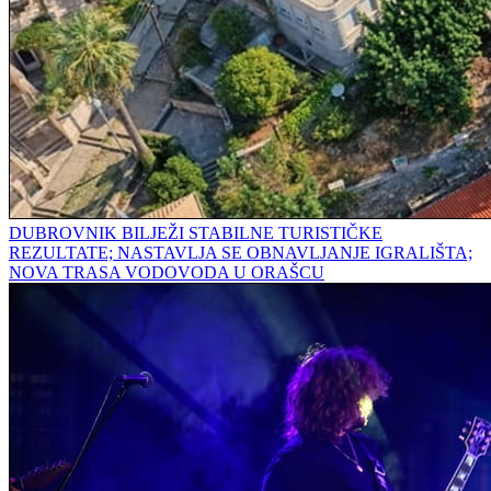
DUBROVNIK BILJEŽI STABILNE TURISTIČKE
REZULTATE; NASTAVLJA SE OBNAVLJANJE IGRALIŠTA;
NOVA TRASA VODOVODA U ORAŠCU