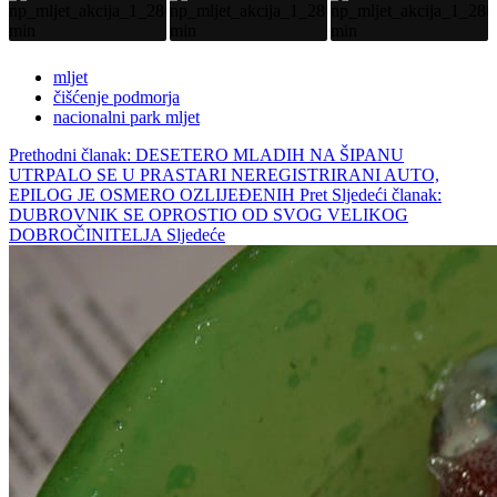
mljet
čišćenje podmorja
nacionalni park mljet
Prethodni članak: DESETERO MLADIH NA ŠIPANU
UTRPALO SE U PRASTARI NEREGISTRIRANI AUTO,
EPILOG JE OSMERO OZLIJEĐENIH
Pret
Sljedeći članak:
DUBROVNIK SE OPROSTIO OD SVOG VELIKOG
DOBROČINITELJA
Sljedeće