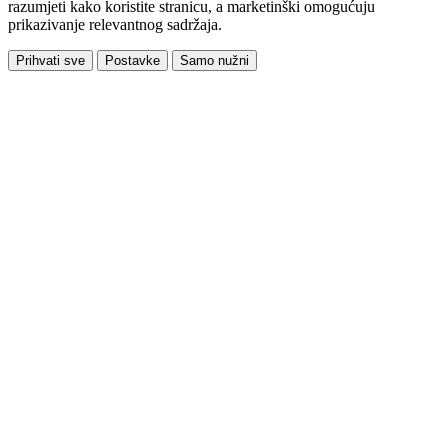
razumjeti kako koristite stranicu, a marketinški omogućuju
prikazivanje relevantnog sadržaja.
Prihvati sve
Postavke
Samo nužni