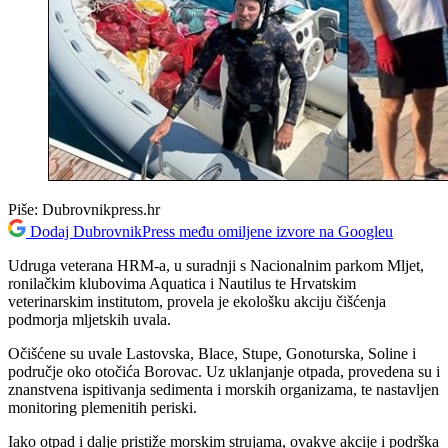
Piše:
Dubrovnikpress.hr
Dodaj DubrovnikPress među omiljene izvore na Googleu
Udruga veterana HRM-a, u suradnji s Nacionalnim parkom Mljet,
ronilačkim klubovima Aquatica i Nautilus te Hrvatskim
veterinarskim institutom, provela je ekološku akciju čišćenja
podmorja mljetskih uvala.
Očišćene su uvale Lastovska, Blace, Stupe, Gonoturska, Soline i
područje oko otočića Borovac. Uz uklanjanje otpada, provedena su i
znanstvena ispitivanja sedimenta i morskih organizama, te nastavljen
monitoring plemenitih periski.
Iako otpad i dalje pristiže morskim strujama, ovakve akcije i podrška