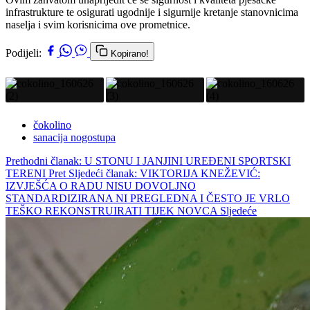
infrastrukture te osigurati ugodnije i sigurnije kretanje stanovnicima
naselja i svim korisnicima ove prometnice.
Podijeli:
Kopirano!
čokolino
sanacija nogostupa
Prethodni članak: U STONU I JANJINI UREĐENI SPORTSKI
TERENI
Pret
Sljedeći članak: VIKTORIJA KNEŽEVIĆ:
IZVJEŠĆA O RADU NISU DOVOLJNO
STANDARDIZIRANA NI PREGLEDNA I ČESTO JE VRLO
TEŠKO REKONSTRUIRATI TIJEK NOVCA
Sljedeće