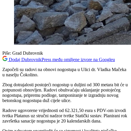
Piše:
Grad Dubrovnik
Dodaj DubrovnikPress među omiljene izvore na Googleu
Započeli su radovi na obnovi nogostupa u Ulici dr. Vladka Mačeka
u naselju Čokolino.
Zbog dotrajalosti postojeći nogostup u duljini od 300 metara bit će u
potpunosti obnovljen. Radovi obuhvaćaju uklanjanje postojećeg
nogostupa, pripremu podloge, tamponiranje te izgradnju novog
betonskog nogostupa duž cijele ulice.
Radove ugovorene vrijednosti od 62.321,50 eura s PDV-om izvodi
tvrtka Platanus uz stručni nadzor tvrtke Statički sustav. Planirani rok
završetka sanacije nogostupa je 20 kalendarskih dana.
Ovim zahvatom unaprijedit će se sigurnost i kvaliteta pješačke