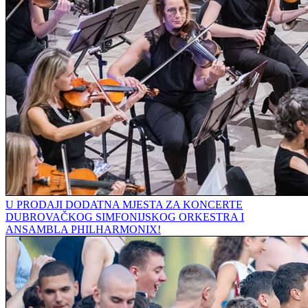
U PRODAJI DODATNA MJESTA ZA KONCERTE
DUBROVAČKOG SIMFONIJSKOG ORKESTRA I
ANSAMBLA PHILHARMONIX!