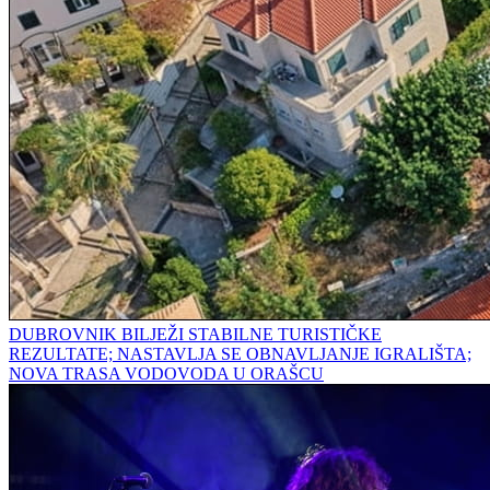
DUBROVNIK BILJEŽI STABILNE TURISTIČKE
REZULTATE; NASTAVLJA SE OBNAVLJANJE IGRALIŠTA;
NOVA TRASA VODOVODA U ORAŠCU