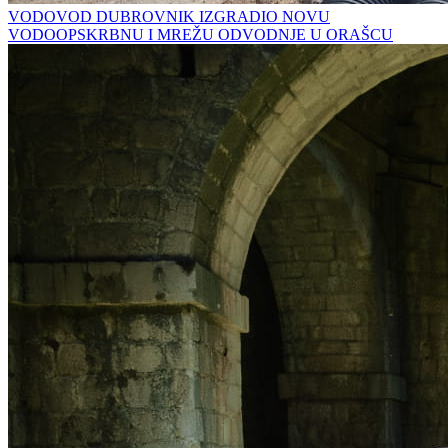
VODOVOD DUBROVNIK IZGRADIO NOVU
VODOOPSKRBNU I MREŽU ODVODNJE U ORAŠCU