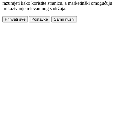
razumjeti kako koristite stranicu, a marketinški omogućuju
prikazivanje relevantnog sadržaja.
Prihvati sve
Postavke
Samo nužni