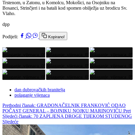
Trstenom, u Zatonu, u Komolcu, Mokošici, na Osojniku na
Bosanci, Strinčjeri i na batali kod spomen obilježja uz brodicu Sv.
Vlaho.
dpp
Podijeli:
Kopirano!
dan dubrovačkih branitelja
polaganje vijenaca
Prethodni članak: GRADONAČELNIK FRANKOVIĆ ODAO
POČAST GENERAL – BOJNIKU NOJKU MARINOVIĆU
Pret
Sljedeći članak: 70 ZAPLJENA DROGE TIJEKOM STUDENOG
Sljedeće