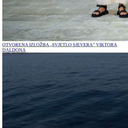
OTVORENA IZLOŽBA „SVJETLO SJEVERA” VIKTORA
DALDONA