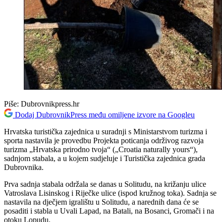
Piše:
Dubrovnikpress.hr
Dodaj DubrovnikPress među omiljene izvore na Googleu
Hrvatska turistička zajednica u suradnji s Ministarstvom turizma i
sporta nastavila je provedbu Projekta poticanja održivog razvoja
turizma „Hrvatska prirodno tvoja“ („Croatia naturally yours“),
sadnjom stabala, a u kojem sudjeluje i Turistička zajednica grada
Dubrovnika.
Prva sadnja stabala održala se danas u Solitudu, na križanju ulice
Vatroslava Lisinskog i Riječke ulice (ispod kružnog toka). Sadnja se
nastavila na dječjem igralištu u Solitudu, a narednih dana će se
posaditi i stabla u Uvali Lapad, na Batali, na Bosanci, Gromači i na
otoku Lopudu.