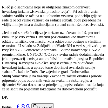
Riječ je o sadnicama koje su obilježene znakom održivosti
hrvatskog turizma „Hrvatska prirodno tvoja“. Pri odabiru vrsta
sadnica vodilo se računa o autohtonim vrstama, podneblju gdje se
sade te je od velike važnosti da sadnice stabala budu posađene na
vidljivim mjestima u destinacijama (urbani centri, šetnice, rive i sl.).
„Jedan od strateških ciljeva je turizam uz očuvan okoliš, prostor i
klimu te je vrlo važno Hrvatsku pozicionirati kao inovativnu i
održivu turističku destinaciju, koja odgovorno postupa s vlastitim
resursima. U skladu sa Zaključkom Vlade RH u vezi s prihvaćanjem
Izvješća s 26. Konferencije stranaka Okvirne konvencije UN-a o
promjeni klime, UNFCCC (COP26), svrha sadnje dodatnih stabala
je kompenzacija emisija automobilskih turističkih posjeta Republici
Hrvatskoj. Razvijena ekološka svijest važna je za budućnost
hrvatskog turizma, a upravo tome doprinosi ova akcija sadnje
stabala.” - kažu iz Turističke zajednice grada Dubrovnika.
Studij Šumarstva je na traženje Zavoda za zaštitu okoliša i prirode
pripremio popis odobrenih vrsta za svaku hrvatsku regiju, a
djelatnici Vrtlara d.o.o. su sa primljenog popisa odabrali stabla koja
će se saditi na pojedinim lokacijama na dubrovačkom području.
DPJ
Podijeli:
Kopirano!