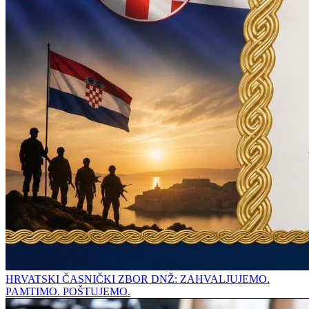
HRVATSKI ČASNIČKI ZBOR DNŽ: ZAHVALJUJEMO.
PAMTIMO. POŠTUJEMO.