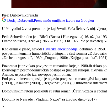
Piše:
Dubrovnikpress.hr
Dodaj DubrovnikPress među omiljene izvore na Googleu
U 94. godini života preminuo je književnik Feđa Šehović, objavljeno j
Feđa Šehović rođen je u Bileći (Bosna i Hercegovina) 16. ožujka 1930.
Drame splitskog HNK-a (1965. – 1967.). Od 1972. bio je ravnatelj N
Kao dramski pisac, navodi
Hrvatska enciklopedija
, debitirao je 195
povijesnim temama humoristički pristupa i u šest romana „Dubrovačke
„De bello ragusino”, 1980; „Dogon”, 1980; „Knjiga postanka”, 1981)
Pozornost je privukao povijesnim romanima koje je 1980-ih tiskao p
korištenjem postmodernističkih postupaka (nađeni rukopis, fiktivna kro
Aralicu, uspostavio tzv. novopovijesni roman.
Pod pravim imenom poslije je objavio povijesne romane „Svi kapetanovi
(1999), „Inšallah” (2000), „Begovina” (2001), „Dubrovački intermez
Domovinskim ratom potaknuti su ratni roman „Četiri vozača u apokalip
Dobitnik je Nagrade „Vladimir Nazor” za životno djelo (2017).