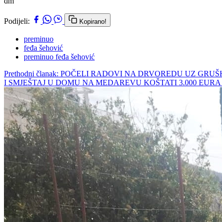
dm
Podijeli:
Kopirano!
preminuo
feđa šehović
preminuo feđa šehović
Prethodni članak: POČELI RADOVI NA DRVOREDU UZ GR
I SMJEŠTAJ U DOMU NA MEDAREVU KOŠTATI 3.000 EUR