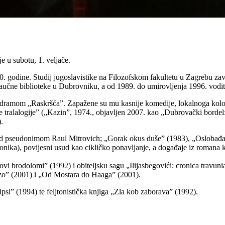
e u subotu, 1. veljače.
 godine. Studij jugoslavistike na Filozofskom fakultetu u Zagrebu završ
aučne biblioteke u Dubrovniku, a od 1989. do umirovljenja 1996. vodi
9. dramom „Raskršća”. Zapažene su mu kasnije komedije, lokalnoga kolo
 tralalogije” („Kazin”, 1974., objavljen 2007. kao „Dubrovački bordel
.
od pseudonimom Raul Mitrovich; „Gorak okus duše” (1983), „Oslobađan
nika), povijesni usud kao cikličko ponavljanje, a događaje iz romana ka
 brodolomi” (1992) i obiteljsku sagu „Ilijasbegovići: cronica travunian
zo” (2001) i „Od Mostara do Haaga” (2001).
si” (1994) te feljtonistička knjiga „Zla kob zaborava” (1992).