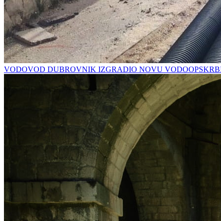
VODOVOD DUBROVNIK IZGRADIO NOVU VODOOPSKRBN