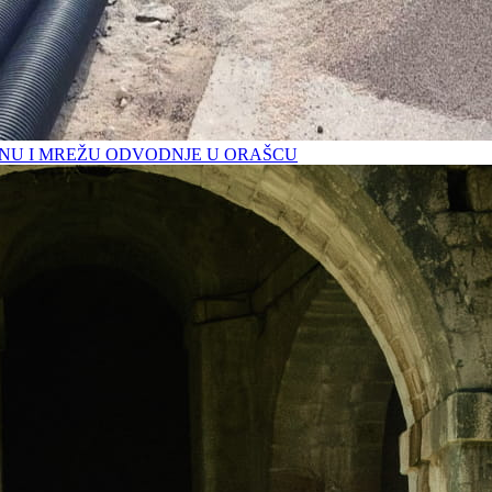
U I MREŽU ODVODNJE U ORAŠCU