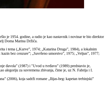
io je 1954. godine, a radio je kao nastavnik i novinar te bio direktor
telj Doma Marina Držića.
rita i tema („Kurve”, 1974; „Katarina Druga”, 1984), a lokalnim
: kazin bez cenzure”; „Savršeno umorstvo”, 1975; „Veljun”, 1977;
je đavola” (1987) i "Uvod u tvrđavu” (1989) predstavio je,
o alegoriju za suvremena zbivanja, čime je, uz N. Fabrija i I.
a” (2006), koja sadrži romane „Ilijas-beg: kapetan trebinjski”