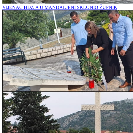
VIJENAC HDZ-A U MANDALJENI SKLONIO ŽUPNIK