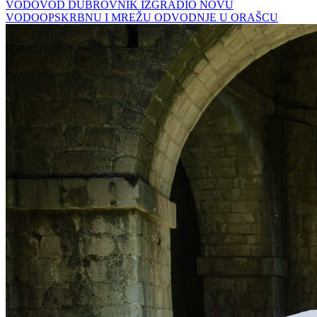
VODOVOD DUBROVNIK IZGRADIO NOVU
VODOOPSKRBNU I MREŽU ODVODNJE U ORAŠCU