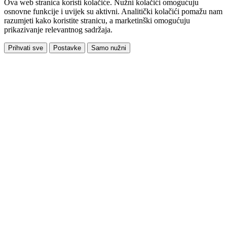
Ova web stranica koristi kolačiće. Nužni kolačići omogućuju
osnovne funkcije i uvijek su aktivni. Analitički kolačići pomažu nam
razumjeti kako koristite stranicu, a marketinški omogućuju
prikazivanje relevantnog sadržaja.
Prihvati sve
Postavke
Samo nužni