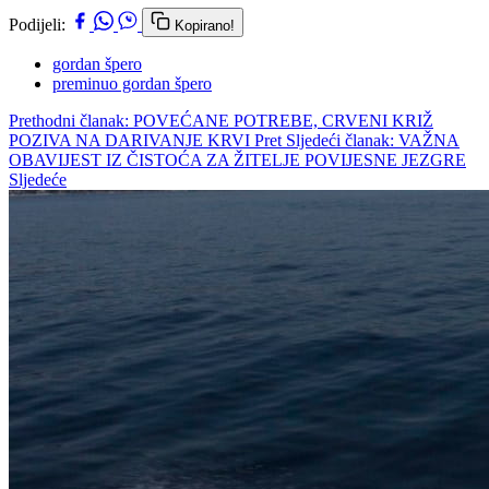
Podijeli:
Kopirano!
gordan špero
preminuo gordan špero
Prethodni članak: POVEĆANE POTREBE, CRVENI KRIŽ
POZIVA NA DARIVANJE KRVI
Pret
Sljedeći članak: VAŽNA
OBAVIJEST IZ ČISTOĆA ZA ŽITELJE POVIJESNE JEZGRE
Sljedeće