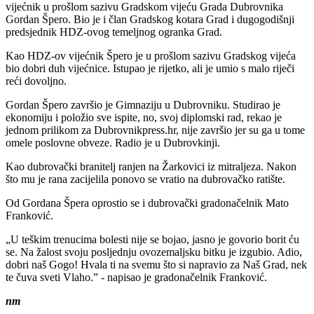
vijećnik u prošlom sazivu Gradskom vijeću Grada Dubrovnika
Gordan Špero. Bio je i član Gradskog kotara Grad i dugogodišnji
predsjednik HDZ-ovog temeljnog ogranka Grad.
Kao HDZ-ov vijećnik Špero je u prošlom sazivu Gradskog vijeća
bio dobri duh vijećnice. Istupao je rijetko, ali je umio s malo riječi
reći dovoljno.
Gordan Špero završio je Gimnaziju u Dubrovniku. Studirao je
ekonomiju i položio sve ispite, no, svoj diplomski rad, rekao je
jednom prilikom za Dubrovnikpress.hr, nije završio jer su ga u tome
omele poslovne obveze. Radio je u Dubrovkinji.
Kao dubrovački branitelj ranjen na Žarkovici iz mitraljeza. Nakon
što mu je rana zacijelila ponovo se vratio na dubrovačko ratište.
Od Gordana Špera oprostio se i dubrovački gradonačelnik Mato
Franković.
„U teškim trenucima bolesti nije se bojao, jasno je govorio borit ću
se. Na žalost svoju posljednju ovozemaljsku bitku je izgubio. Adio,
dobri naš Gogo! Hvala ti na svemu što si napravio za Naš Grad, nek
te čuva sveti Vlaho.” - napisao je gradonačelnik Franković.
nm