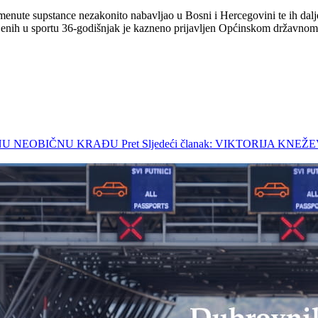
omenute supstance nezakonito nabavljao u Bosni i Hercegovini te ih da
njenih u sportu 36-godišnjak je kazneno prijavljen Općinskom državnom
ISTINU NEOBIČNU KRAĐU
Pret
Sljedeći članak: VIKTORIJA K