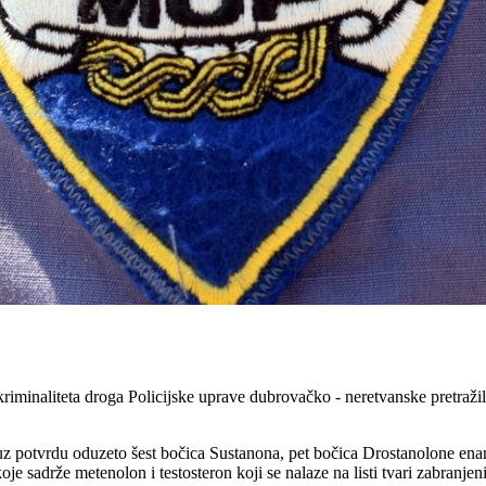
minaliteta droga Policijske uprave dubrovačko - neretvanske pretražil
 uz potvrdu oduzeto šest bočica Sustanona, pet bočica Drostanolone en
je sadrže metenolon i testosteron koji se nalaze na listi tvari zabranjen