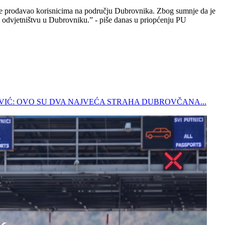
lje prodavao korisnicima na području Dubrovnika. Zbog sumnje da je
 odvjetništvu u Dubrovniku.” - piše danas u priopćenju PU
NEŽEVIĆ: OVO SU DVA NAJVEĆA STRAHA DUBROVČANA...