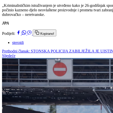
„Kriminalističkim istraživanjem je utvrđeno kako je 26-godišnjak sp
počinio kazneno djelo neovlaštene proizvodnje i prometa tvari zabra
dubrovačko – neretvanske.
JPA
Podijeli:
Kopirano!
steroidi
Prethodni članak: STONSKA POLICIJA ZABILJEŽILA JE U
Sljedeće