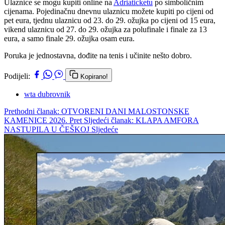
Ulaznice se mogu kupiti online na
Adriaticketu
po simboličnim
cijenama. Pojedinačnu dnevnu ulaznicu možete kupiti po cijeni od
pet eura, tjednu ulaznicu od 23. do 29. ožujka po cijeni od 15 eura,
vikend ulaznicu od 27. do 29. ožujka za polufinale i finale za 13
eura, a samo finale 29. ožujka osam eura.
Poruka je jednostavna, dođite na tenis i učinite nešto dobro.
Podijeli:
Kopirano!
wta dubrovnik
Prethodni članak: OTVORENI DANI MALOSTONSKE
KAMENICE 2026.
Pret
Sljedeći članak: KLAPA AMFORA
NASTUPILA U ČEŠKOJ
Sljedeće