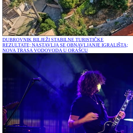
DUBROVNIK BILJEŽI STABILNE TURISTIČKE
REZULTATE; NASTAVLJA SE OBNAVLJANJE IGRALIŠTA;
NOVA TRASA VODOVODA U ORAŠCU