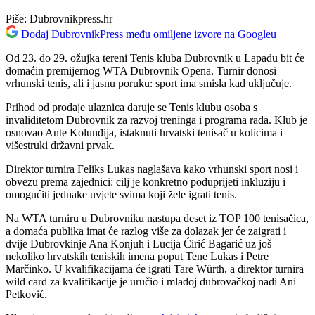
Piše:
Dubrovnikpress.hr
Dodaj DubrovnikPress među omiljene izvore na Googleu
Od 23. do 29. ožujka tereni Tenis kluba Dubrovnik u Lapadu bit će
domaćin premijernog WTA Dubrovnik Opena. Turnir donosi
vrhunski tenis, ali i jasnu poruku: sport ima smisla kad uključuje.
Prihod od prodaje ulaznica daruje se Tenis klubu osoba s
invaliditetom Dubrovnik za razvoj treninga i programa rada. Klub je
osnovao Ante Kolunđija, istaknuti hrvatski tenisač u kolicima i
višestruki državni prvak.
Direktor turnira Feliks Lukas naglašava kako vrhunski sport nosi i
obvezu prema zajednici: cilj je konkretno poduprijeti inkluziju i
omogućiti jednake uvjete svima koji žele igrati tenis.
Na WTA turniru u Dubrovniku nastupa deset iz TOP 100 tenisačica,
a domaća publika imat će razlog više za dolazak jer će zaigrati i
dvije Dubrovkinje Ana Konjuh i Lucija Ćirić Bagarić uz još
nekoliko hrvatskih teniskih imena poput Tene Lukas i Petre
Marčinko. U kvalifikacijama će igrati Tare Würth, a direktor turnira
wild card za kvalifikacije je uručio i mladoj dubrovačkoj nadi Ani
Petković.