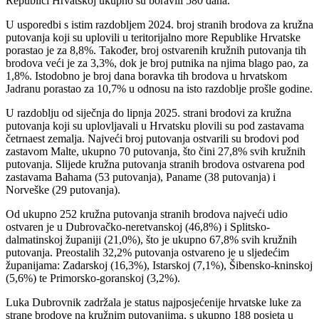
Republici Hrvatskoj ukupno su boravili 580 dana.
U usporedbi s istim razdobljem 2024. broj stranih brodova za kružna
putovanja koji su uplovili u teritorijalno more Republike Hrvatske
porastao je za 8,8%. Također, broj ostvarenih kružnih putovanja tih
brodova veći je za 3,3%, dok je broj putnika na njima blago pao, za
1,8%. Istodobno je broj dana boravka tih brodova u hrvatskom
Jadranu porastao za 10,7% u odnosu na isto razdoblje prošle godine.
U razdoblju od siječnja do lipnja 2025. strani brodovi za kružna
putovanja koji su uplovljavali u Hrvatsku plovili su pod zastavama
četrnaest zemalja. Najveći broj putovanja ostvarili su brodovi pod
zastavom Malte, ukupno 70 putovanja, što čini 27,8% svih kružnih
putovanja. Slijede kružna putovanja stranih brodova ostvarena pod
zastavama Bahama (53 putovanja), Paname (38 putovanja) i
Norveške (29 putovanja).
Od ukupno 252 kružna putovanja stranih brodova najveći udio
ostvaren je u Dubrovačko-neretvanskoj (46,8%) i Splitsko-
dalmatinskoj županiji (21,0%), što je ukupno 67,8% svih kružnih
putovanja. Preostalih 32,2% putovanja ostvareno je u sljedećim
županijama: Zadarskoj (16,3%), Istarskoj (7,1%), Šibensko-kninskoj
(5,6%) te Primorsko-goranskoj (3,2%).
Luka Dubrovnik zadržala je status najposjećenije hrvatske luke za
strane brodove na kružnim putovanjima, s ukupno 188 posjeta u