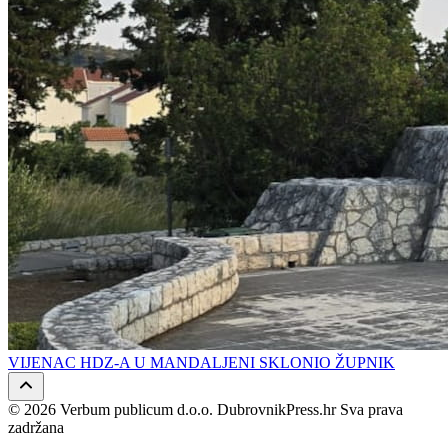
VIJENAC HDZ-A U MANDALJENI SKLONIO ŽUPNIK
© 2026 Verbum publicum d.o.o. DubrovnikPress.hr Sva prava
zadržana