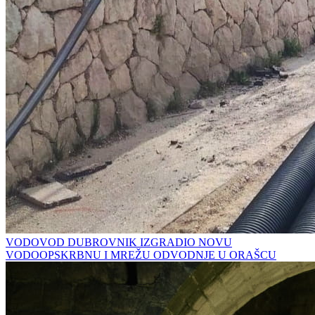
VODOVOD DUBROVNIK IZGRADIO NOVU
VODOOPSKRBNU I MREŽU ODVODNJE U ORAŠCU