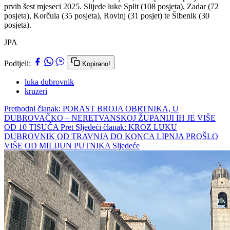
prvih šest mjeseci 2025. Slijede luke Split (108 posjeta), Zadar (72
posjeta), Korčula (35 posjeta), Rovinj (31 posjet) te Šibenik (30
posjeta).
JPA
Podijeli:
Kopirano!
luka dubrovnik
kruzeri
Prethodni članak: PORAST BROJA OBRTNIKA, U
DUBROVAČKO – NERETVANSKOJ ŽUPANIJI IH JE VIŠE
OD 10 TISUĆA
Pret
Sljedeći članak: KROZ LUKU
DUBROVNIK OD TRAVNJA DO KONCA LIPNJA PROŠLO
VIŠE OD MILIJUN PUTNIKA
Sljedeće