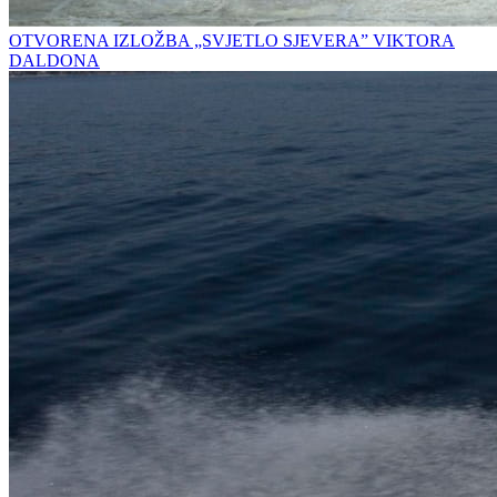
OTVORENA IZLOŽBA „SVJETLO SJEVERA” VIKTORA
DALDONA