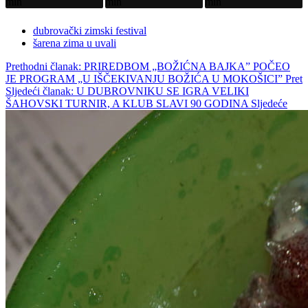
dubrovački zimski festival
šarena zima u uvali
Prethodni članak: PRIREDBOM „BOŽIĆNA BAJKA” POČEO
JE PROGRAM „U IŠČEKIVANJU BOŽIĆA U MOKOŠICI”
Pret
Sljedeći članak: U DUBROVNIKU SE IGRA VELIKI
ŠAHOVSKI TURNIR, A KLUB SLAVI 90 GODINA
Sljedeće