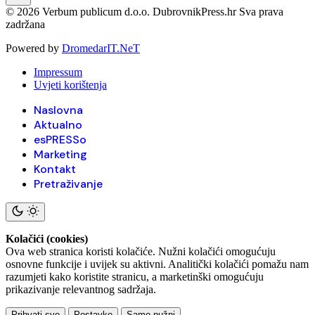
© 2026 Verbum publicum d.o.o. DubrovnikPress.hr Sva prava
zadržana
Powered by
DromedarIT.NeT
Impressum
Uvjeti korištenja
Naslovna
Aktualno
esPRESSo
Marketing
Kontakt
Pretraživanje
Kolačići (cookies)
Ova web stranica koristi kolačiće. Nužni kolačići omogućuju
osnovne funkcije i uvijek su aktivni. Analitički kolačići pomažu nam
razumjeti kako koristite stranicu, a marketinški omogućuju
prikazivanje relevantnog sadržaja.
Prihvati sve
Postavke
Samo nužni