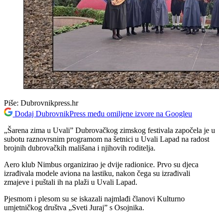
Piše:
Dubrovnikpress.hr
Dodaj DubrovnikPress među omiljene izvore na Googleu
„Šarena zima u Uvali” Dubrovačkog zimskog festivala započela je u
subotu raznovrsnim programom na šetnici u Uvali Lapad na radost
brojnih dubrovačkih mališana i njihovih roditelja.
Aero klub Nimbus organizirao je dvije radionice. Prvo su djeca
izrađivala modele aviona na lastiku, nakon čega su izrađivali
zmajeve i puštali ih na plaži u Uvali Lapad.
Pjesmom i plesom su se iskazali najmlađi članovi Kulturno
umjetničkog društva „Sveti Juraj” s Osojnika.