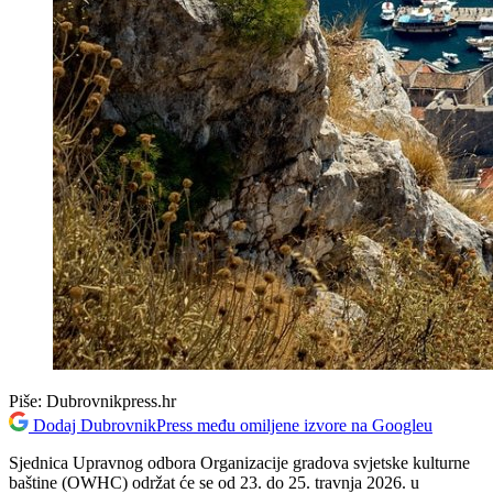
Piše:
Dubrovnikpress.hr
Dodaj DubrovnikPress među omiljene izvore na Googleu
Sjednica Upravnog odbora Organizacije gradova svjetske kulturne
baštine (OWHC) održat će se od 23. do 25. travnja 2026. u