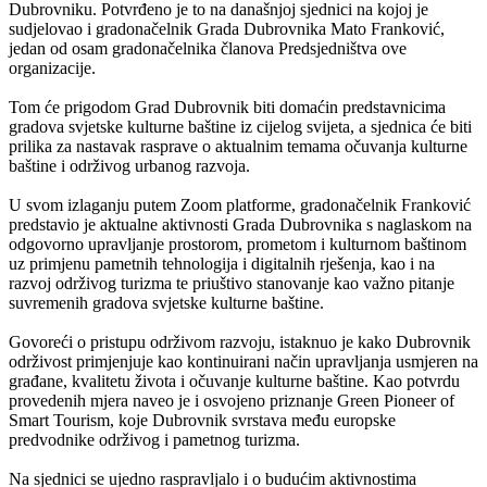
Dubrovniku. Potvrđeno je to na današnjoj sjednici na kojoj je
sudjelovao i gradonačelnik Grada Dubrovnika Mato Franković,
jedan od osam gradonačelnika članova Predsjedništva ove
organizacije.
Tom će prigodom Grad Dubrovnik biti domaćin predstavnicima
gradova svjetske kulturne baštine iz cijelog svijeta, a sjednica će biti
prilika za nastavak rasprave o aktualnim temama očuvanja kulturne
baštine i održivog urbanog razvoja.
U svom izlaganju putem Zoom platforme, gradonačelnik Franković
predstavio je aktualne aktivnosti Grada Dubrovnika s naglaskom na
odgovorno upravljanje prostorom, prometom i kulturnom baštinom
uz primjenu pametnih tehnologija i digitalnih rješenja, kao i na
razvoj održivog turizma te priuštivo stanovanje kao važno pitanje
suvremenih gradova svjetske kulturne baštine.
Govoreći o pristupu održivom razvoju, istaknuo je kako Dubrovnik
održivost primjenjuje kao kontinuirani način upravljanja usmjeren na
građane, kvalitetu života i očuvanje kulturne baštine. Kao potvrdu
provedenih mjera naveo je i osvojeno priznanje Green Pioneer of
Smart Tourism, koje Dubrovnik svrstava među europske
predvodnike održivog i pametnog turizma.
Na sjednici se ujedno raspravljalo i o budućim aktivnostima