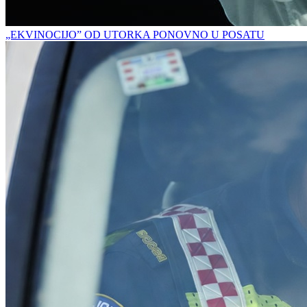
„EKVINOCIJO” OD UTORKA PONOVNO U POSATU