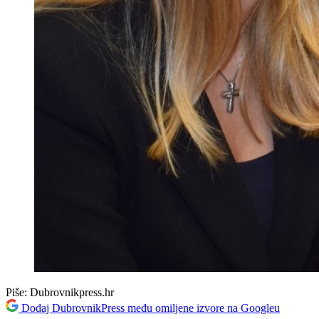
Piše:
Dubrovnikpress.hr
Dodaj DubrovnikPress među omiljene izvore na Googleu