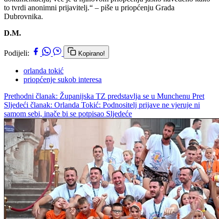
to tvrdi anonimni prijavitelj.“ – piše u priopćenju Grada
Dubrovnika.
D.M.
Podijeli:
Kopirano!
orlanda tokić
priopćenje sukob interesa
Prethodni članak: Županijska TZ predstavlja se u Munchenu
Pret
Sljedeći članak: Orlanda Tokić: Podnositelj prijave ne vjeruje ni
samom sebi, inače bi se potpisao
Sljedeće