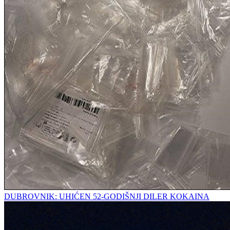
DUBROVNIK: UHIĆEN 52-GODIŠNJI DILER KOKAINA