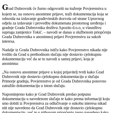
G
rad Dubrovnik će žurno odgovoriti na traženje Povjerenstva u
kojem se, na osnovu anonimne prijave, traži dokumentacija koja se
odnosila na izdavanje građevinskih dozvola od strane Upravnog
odjela za izdavanje i provedbu dokumenata prostornog uređenja i
gradnje Grada Dubrovnika društvu Apozito d.o.o, u vlasništvu
supruga zamjenice Tokić. – navodi se danas u službenom priopćenju
Grada Dubrovnika o anonimnoj prijavi Povjerenstvu za sukob
interesa.
Nadalje iz Grada Dubrovnika ističu kako Povjerenstvo nikada nije
tvrdilo da Grad u prethodnom slučaju nije dostavio cjelokupnu
dokumentaciju već da se to navodi u samoj prijavi, koja je
anonimna:
„Na osnovu anonimne prijave u kojoj prijavitelj tvrdi kako Grad
Dubrovnik nije dostavio cjelokupnu dokumentaciju u slučaju
Primorje gradnja, Povjerenstvo je od Grada Dubrovnika ponovno
zatražilo dokumentaciju u istom slučaju.
Napominjemo kako je Grad Dubrovnik predao potpunu
dokumentaciju u navedenom slučaju te kako prema informaciji koju
smo dobili iz Povjerenstva za odlučivanje o sukobu interesa nikad
niti nije navedeno da Grad Dubrovnik nije dostavio cjelokupnu
dokumentaciju, već je u njihovom priopćenju jasno navedeno kako