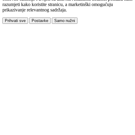
razumjeti kako koristite stranicu, a marketinški omogućuju
prikazivanje relevantnog sadržaja.
Prihvati sve
Postavke
Samo nužni