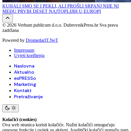
KUHALI SMO SE I PEKLI, ALI PROŠLI SRPANJ NIJE NI
MEĐU PRVIH DESET NAJTOPLIJIH U EUROPI
© 2026 Verbum publicum d.o.o. DubrovnikPress.hr Sva prava
zadržana
Powered by
DromedarIT.NeT
Impressum
Uvjeti korištenja
Naslovna
Aktualno
esPRESSo
Marketing
Kontakt
Pretraživanje
Kolačići (cookies)
Ova web stranica koristi kolačiće. Nužni kolačići omogućuju
osnovne funkcije i uvijek su aktivni. Analitički kolačići pomažu nam