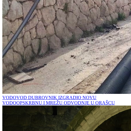
VODOVOD DUBROVNIK IZGRADIO NOVU
VODOOPSKRBNU I MREŽU ODVODNJE U ORAŠCU