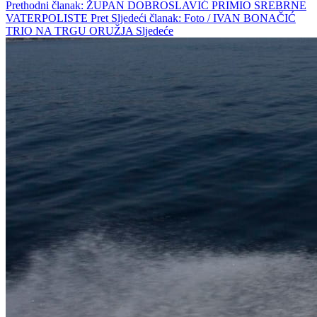
Prethodni članak: ŽUPAN DOBROSLAVIĆ PRIMIO SREBRNE
VATERPOLISTE
Pret
Sljedeći članak: Foto / IVAN BONAČIĆ
TRIO NA TRGU ORUŽJA
Sljedeće