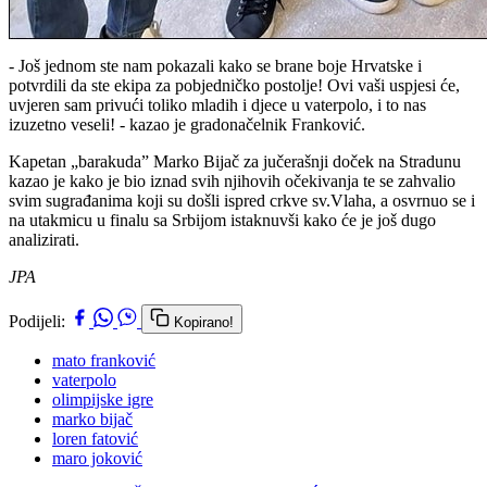
- Još jednom ste nam pokazali kako se brane boje Hrvatske i
potvrdili da ste ekipa za pobjedničko postolje! Ovi vaši uspjesi će,
uvjeren sam privući toliko mladih i djece u vaterpolo, i to nas
izuzetno veseli! - kazao je gradonačelnik Franković.
Kapetan „barakuda” Marko Bijač za jučerašnji doček na Stradunu
kazao je kako je bio iznad svih njihovih očekivanja te se zahvalio
svim sugrađanima koji su došli ispred crkve sv.Vlaha, a osvrnuo se i
na utakmicu u finalu sa Srbijom istaknuvši kako će je još dugo
analizirati.
JPA
Podijeli:
Kopirano!
mato franković
vaterpolo
olimpijske igre
marko bijač
loren fatović
maro joković