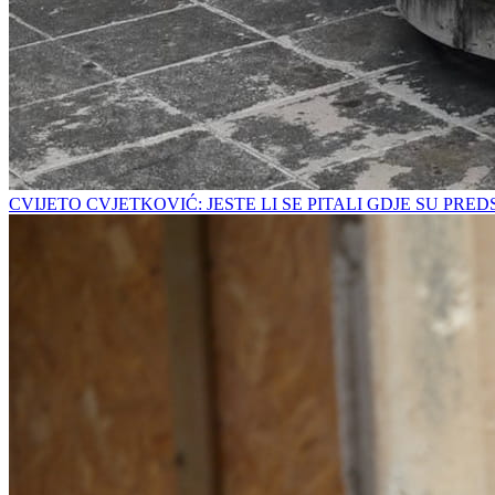
CVIJETO CVJETKOVIĆ: JESTE LI SE PITALI GDJE SU PRE