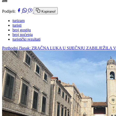
dm
Podijeli:
Kopirano!
turizam
turisti
broj gostiju
broj noćenja
turistički rezultati
Prethodni članak: ZRAČNA LUKA U SIJEČNJU ZABILJEŽIL