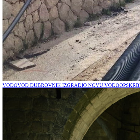
VODOVOD DUBROVNIK IZGRADIO NOVU VODOOPSKRBN