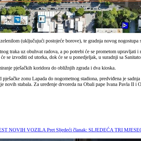
elenilom (uključujući postojeće borove), te gradnja novog nogostupa s
g traka uz obuhvat radova, a po potrebi će se prometom upravljati i ru
e se izvoditi od utorka, dok će se u ponedjeljak, u suradnji sa Sanitato
iranje pješačkih koridora do obližnjih zgrada i dva kioska.
d pješačke zonu Lapada do nogometnog stadiona, predviđena je sadnja 32 
e novih stabala. Za uređenje drvoreda na Obali pape Ivana Pavla II i O
 ŠEST NOVIH VOZILA
Pret
Sljedeći članak: SLJEDEĆA TRI M