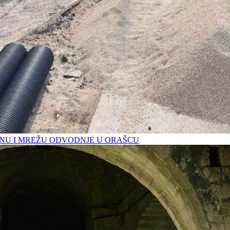
U I MREŽU ODVODNJE U ORAŠCU