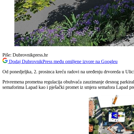
Piše:
Dubrovnikpress.hr
Dodaj DubrovnikPress među omiljene izvore na Googleu
Od ponedjeljka, 2. prosinca kreću radovi na uređenju drvoreda u Ulici 
Privremena prometna regulacija obuhvaća zauzimanje desnog parkiral
semaforima Lapad kao i pješački promet iz smjera semafora Lapad pre