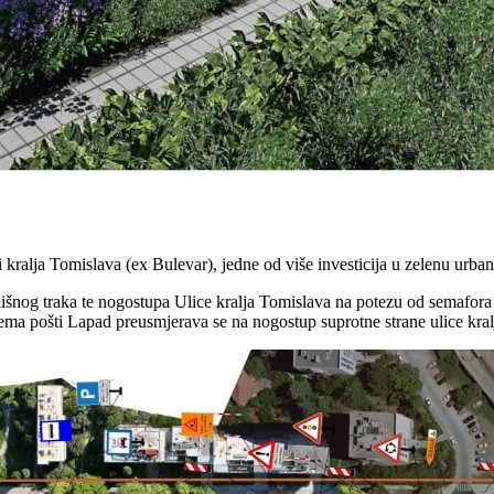
kralja Tomislava (ex Bulevar), jedne od više investicija u zelenu urban
išnog traka te nogostupa Ulice kralja Tomislava na potezu od semafor
ma pošti Lapad preusmjerava se na nogostup suprotne strane ulice kral