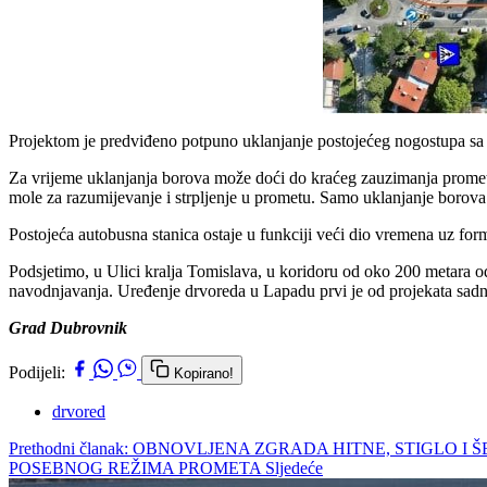
Projektom je predviđeno potpuno uklanjanje postojećeg nogostupa sa z
Za vrijeme uklanjanja borova može doći do kraćeg zauzimanja prometno
mole za razumijevanje i strpljenje u prometu. Samo uklanjanje borova ć
Postojeća autobusna stanica ostaje u funkciji veći dio vremena uz form
Podsjetimo, u Ulici kralja Tomislava, u koridoru od oko 200 metara o
navodnjavanja. Uređenje drvoreda u Lapadu prvi je od projekata sadnj
Grad Dubrovnik
Podijeli:
Kopirano!
drvored
Prethodni članak: OBNOVLJENA ZGRADA HITNE, STIGLO I
POSEBNOG REŽIMA PROMETA
Sljedeće