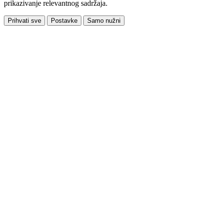
prikazivanje relevantnog sadržaja.
Prihvati sve
Postavke
Samo nužni