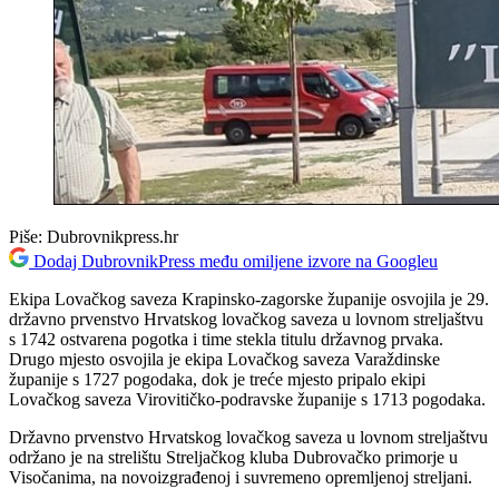
Piše:
Dubrovnikpress.hr
Dodaj DubrovnikPress među omiljene izvore na Googleu
Ekipa Lovačkog saveza Krapinsko-zagorske županije osvojila je 29.
državno prvenstvo Hrvatskog lovačkog saveza u lovnom streljaštvu
s 1742 ostvarena pogotka i time stekla titulu državnog prvaka.
Drugo mjesto osvojila je ekipa Lovačkog saveza Varaždinske
županije s 1727 pogodaka, dok je treće mjesto pripalo ekipi
Lovačkog saveza Virovitičko-podravske županije s 1713 pogodaka.
Državno prvenstvo Hrvatskog lovačkog saveza u lovnom streljaštvu
održano je na strelištu Streljačkog kluba Dubrovačko primorje u
Visočanima, na novoizgrađenoj i suvremeno opremljenoj streljani.