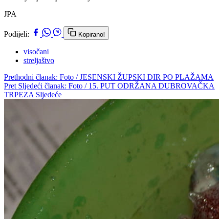
JPA
Podijeli:
Kopirano!
visočani
streljaštvo
Prethodni članak: Foto / JESENSKI ŽUPSKI ĐIR PO PLAŽAMA
Pret
Sljedeći članak: Foto / 15. PUT ODRŽANA DUBROVAČKA
TRPEZA
Sljedeće