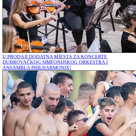
U PRODAJI DODATNA MJESTA ZA KONCERTE
DUBROVAČKOG SIMFONIJSKOG ORKESTRA I
ANSAMBLA PHILHARMONIX!