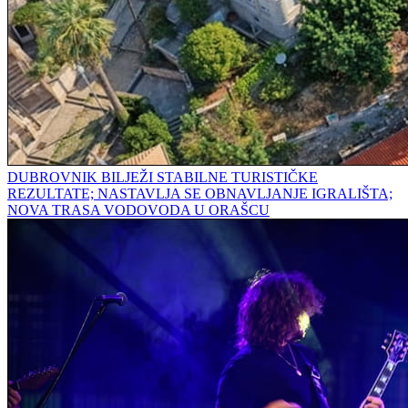
DUBROVNIK BILJEŽI STABILNE TURISTIČKE
REZULTATE; NASTAVLJA SE OBNAVLJANJE IGRALIŠTA;
NOVA TRASA VODOVODA U ORAŠCU