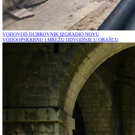
VODOVOD DUBROVNIK IZGRADIO NOVU
VODOOPSKRBNU I MREŽU ODVODNJE U ORAŠCU