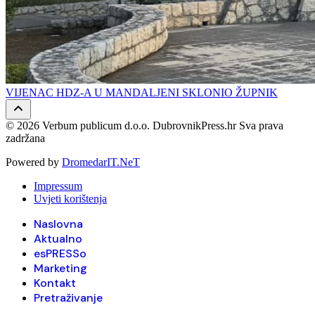
VIJENAC HDZ-A U MANDALJENI SKLONIO ŽUPNIK
© 2026 Verbum publicum d.o.o. DubrovnikPress.hr Sva prava
zadržana
Powered by
DromedarIT.NeT
Impressum
Uvjeti korištenja
Naslovna
Aktualno
esPRESSo
Marketing
Kontakt
Pretraživanje