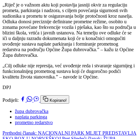
„Riječ je o važnom aktu koji postavlja jasniji okvir za regulaciju
prometa, parkiranja i nadzora, s ciljem povećanja sigurnosti svih
sudionika u prometu te osiguravanja bolje protočnosti kroz naselja.
Odluka donosi preciznije definirane prometne režime, osobito u
zonama povećane frekvencije vozila i pješaka, kao što su područja u
blizini škola, vrtića i javnih ustanova. Na temelju ove odluke će se
ići u daljnju razradu dokumenata koji će u konačnici omogućiti
uvođenje sustava naplate parkiranja i formiranje prometnog
redarstva na području Općine Župa dubrovačka.” – kažu iz Općine
Župa dubrovačka.
„Cilj odluke nije represija, već uvođenje reda i stvaranje sigurnijeg i
funkcionalnijeg prometnog sustava koji će dugoročno podići
kvalitetu života stanovnika.” – navode iz Općine.
DPJ
Podijeli:
Kopirano!
župa dubrovačka
naplata parkinga
prometno redarstvo
Prethodni članak: NACIONALNI PARK MLJET PREDSTAVLJA
EKO BOX U NORVEŠKOJ
Pret
Sljedeći članak: ŽUPA