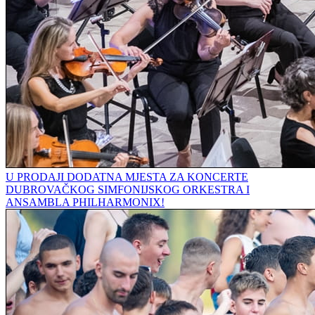
U PRODAJI DODATNA MJESTA ZA KONCERTE
DUBROVAČKOG SIMFONIJSKOG ORKESTRA I
ANSAMBLA PHILHARMONIX!