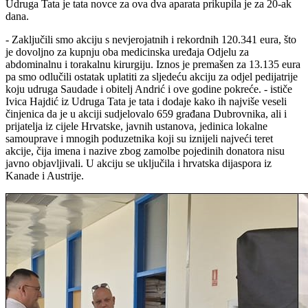
Udruga Tata je tata novce za ova dva aparata prikupila je za 20-ak
dana.
- Zaključili smo akciju s nevjerojatnih i rekordnih 120.341 eura, što
je dovoljno za kupnju oba medicinska uređaja Odjelu za
abdominalnu i torakalnu kirurgiju. Iznos je premašen za 13.135 eura
pa smo odlučili ostatak uplatiti za sljedeću akciju za odjel pedijatrije
koju udruga Saudade i obitelj Andrić i ove godine pokreće. - ističe
Ivica Hajdić iz Udruga Tata je tata i dodaje kako ih najviše veseli
činjenica da je u akciji sudjelovalo 659 građana Dubrovnika, ali i
prijatelja iz cijele Hrvatske, javnih ustanova, jedinica lokalne
samouprave i mnogih poduzetnika koji su iznijeli najveći teret
akcije, čija imena i nazive zbog zamolbe pojedinih donatora nisu
javno objavljivali. U akciju se uključila i hrvatska dijaspora iz
Kanade i Austrije.