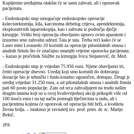
Kupljenim uređajima olakšat će se sami zahvati, ali i oporavak
pacijenata.
- Endoskopski stup omogućuje endoskopske operacije
kolecistektomija, kila, karcinoma debelog crijeva, apendektomija,
eksplorativnih laparoskopija, kao i zahvata iz područja dječje
kirurgije. Veliki broj operacija obavljamo upravo ovim aparatom i
izuzetno smo zahvalni udruzi Tata je tata. Treba reći kako će se
Laser mini Leonardo 10 koristiti za operacije pilonidalnih sinusa i
analnih fistula što će značajno smanjiti vrijeme oporavka pacijenata.
– kazao je pročelnik Službe za kirurgiju Ivica Stojanović, dr. Med.
- Endoskopski stup je vrijedan 75.956 eura. Njime obavljamo tri,
četiri operacije dnevno. Uređaj koji smo koristili do dobivanja
donacije bio je tehnički i funkcionalno ograničen, dotrajao. Drugi je
uređaj vrijedan 31.250 eura, a od pilonidalnih sinusa i analnih fistula
pati 60 posto populacije. Zato od srca zahvaljujem na trudu našim
dragim tatama koji su u ovoj hvalevrijednoj akciji prikupili više od
100 tisuća eura i na taj način pomogli liječnicima u radu, ali i
pacijentima kojima će oporavak od operacija biti brži, a kvaliteta
života bolja. – istaknuo je ravnatelj izv. prof. prim. dr. sc. Marijo
Bekić.
JPA