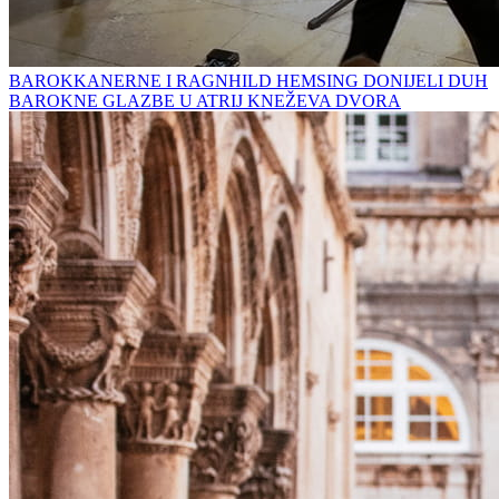
BAROKKANERNE I RAGNHILD HEMSING DONIJELI DUH
BAROKNE GLAZBE U ATRIJ KNEŽEVA DVORA