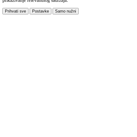
prikazivanje relevantnog sadržaja.
Prihvati sve
Postavke
Samo nužni