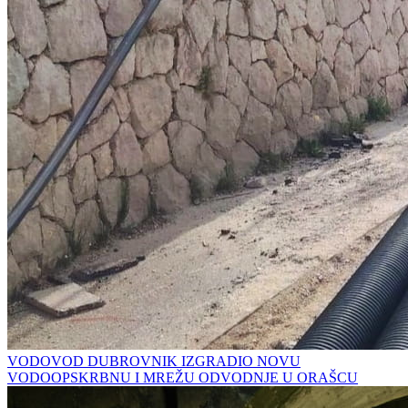
VODOVOD DUBROVNIK IZGRADIO NOVU
VODOOPSKRBNU I MREŽU ODVODNJE U ORAŠCU