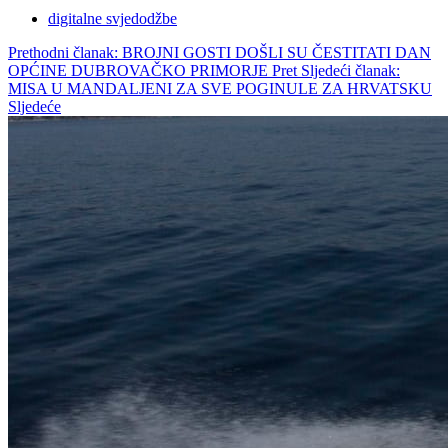
digitalne svjedodžbe
Prethodni članak: BROJNI GOSTI DOŠLI SU ČESTITATI DAN
OPĆINE DUBROVAČKO PRIMORJE
Pret
Sljedeći članak:
MISA U MANDALJENI ZA SVE POGINULE ZA HRVATSKU
Sljedeće