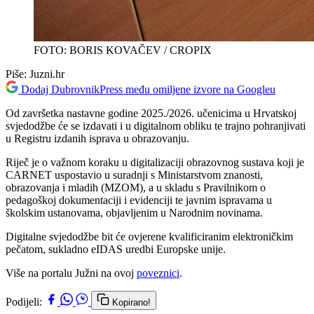
FOTO: BORIS KOVAČEV / CROPIX
Piše:
Juzni.hr
Dodaj DubrovnikPress među omiljene izvore na Googleu
Od završetka nastavne godine 2025./2026. učenicima u Hrvatskoj
svjedodžbe će se izdavati i u digitalnom obliku te trajno pohranjivati
u Registru izdanih isprava u obrazovanju.
Riječ je o važnom koraku u digitalizaciji obrazovnog sustava koji je
CARNET uspostavio u suradnji s Ministarstvom znanosti,
obrazovanja i mladih (MZOM), a u skladu s Pravilnikom o
pedagoškoj dokumentaciji i evidenciji te javnim ispravama u
školskim ustanovama, objavljenim u Narodnim novinama.
Digitalne svjedodžbe bit će ovjerene kvalificiranim elektroničkim
pečatom, sukladno eIDAS uredbi Europske unije.
Više na portalu Južni na ovoj
poveznici
.
Podijeli:
Kopirano!