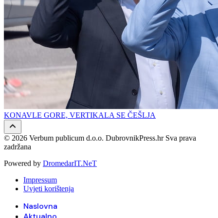
KONAVLE GORE, VERTIKALA SE ČEŠLJA
© 2026 Verbum publicum d.o.o. DubrovnikPress.hr Sva prava
zadržana
Powered by
DromedarIT.NeT
Impressum
Uvjeti korištenja
Naslovna
Aktualno