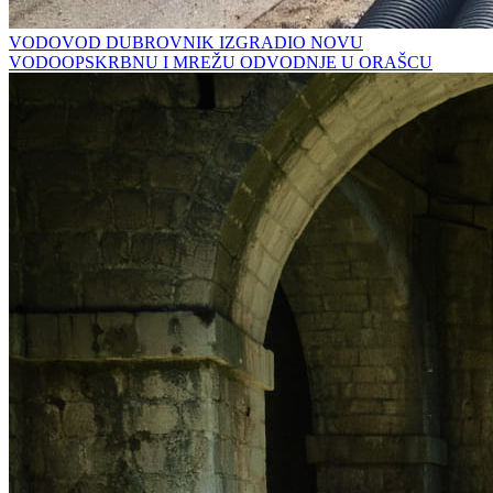
VODOVOD DUBROVNIK IZGRADIO NOVU
VODOOPSKRBNU I MREŽU ODVODNJE U ORAŠCU