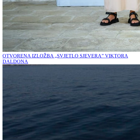
OTVORENA IZLOŽBA „SVJETLO SJEVERA” VIKTORA
DALDONA