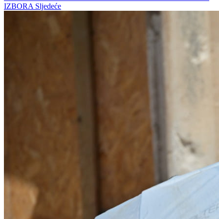
IZBORA
Sljedeće