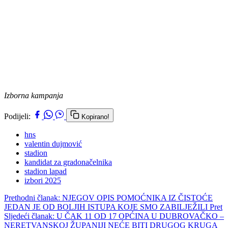
Izborna kampanja
Podijeli:
Kopirano!
hns
valentin dujmović
stadion
kandidat za gradonačelnika
stadion lapad
izbori 2025
Prethodni članak: NJEGOV OPIS POMOĆNIKA IZ ČISTOĆE
JEDAN JE OD BOLJIH ISTUPA KOJE SMO ZABILJEŽILI
Pret
Sljedeći članak: U ČAK 11 OD 17 OPĆINA U DUBROVAČKO –
NERETVANSKOJ ŽUPANIJI NEĆE BITI DRUGOG KRUGA