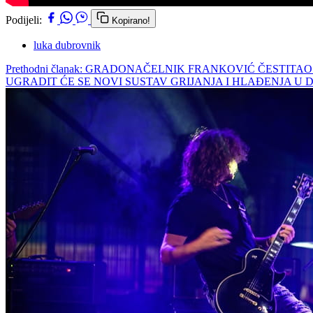
Podijeli:
Kopirano!
luka dubrovnik
Prethodni članak: GRADONAČELNIK FRANKOVIĆ ČESTIT
UGRADIT ĆE SE NOVI SUSTAV GRIJANJA I HLAĐENJA U