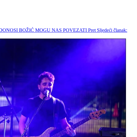
E DONOSI BOŽIĆ MOGU NAS POVEZATI
Pret
Sljedeći članak: