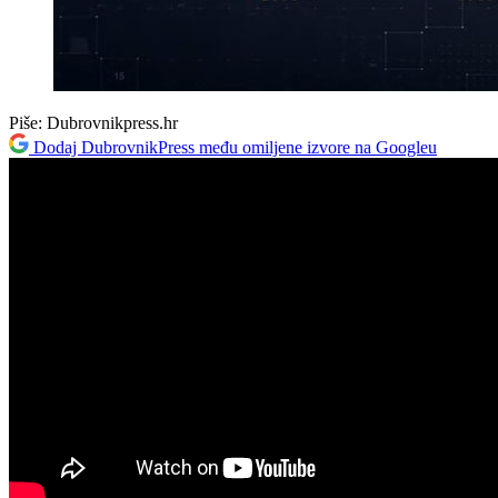
Piše:
Dubrovnikpress.hr
Dodaj DubrovnikPress među omiljene izvore na Googleu