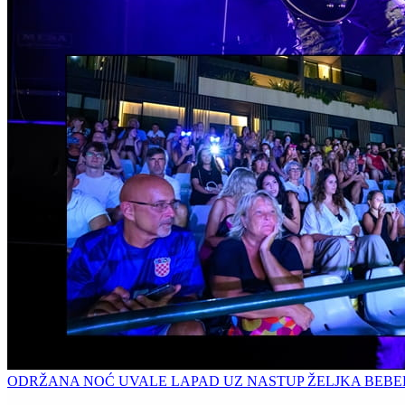
ODRŽANA NOĆ UVALE LAPAD UZ NASTUP ŽELJKA BEB