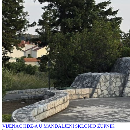
VIJENAC HDZ-A U MANDALJENI SKLONIO ŽUPNIK