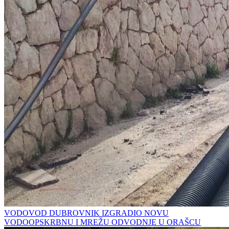
VODOVOD DUBROVNIK IZGRADIO NOVU
VODOOPSKRBNU I MREŽU ODVODNJE U ORAŠCU