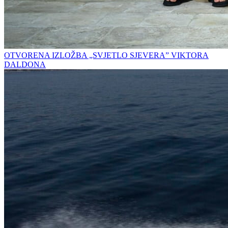
OTVORENA IZLOŽBA „SVJETLO SJEVERA” VIKTORA
DALDONA