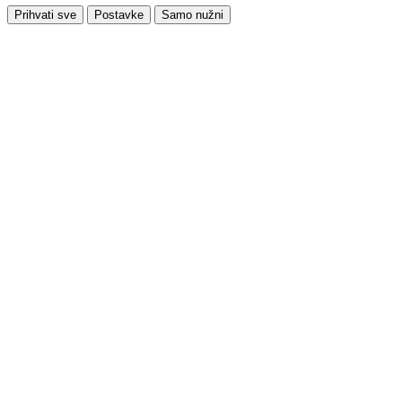
Prihvati sve
Postavke
Samo nužni