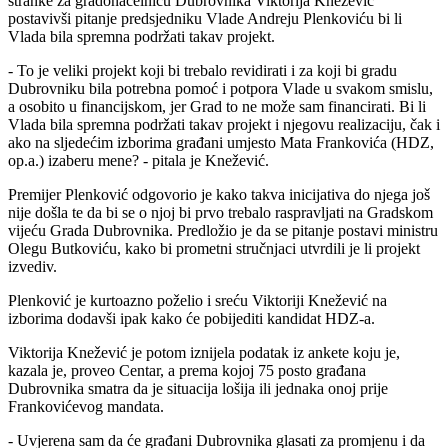
stranke za gradonačelnicu Dubrovnika Viktorija Knežević
postavivši pitanje predsjedniku Vlade Andreju Plenkoviću bi li
Vlada bila spremna podržati takav projekt.
- To je veliki projekt koji bi trebalo revidirati i za koji bi gradu
Dubrovniku bila potrebna pomoć i potpora Vlade u svakom smislu,
a osobito u financijskom, jer Grad to ne može sam financirati. Bi li
Vlada bila spremna podržati takav projekt i njegovu realizaciju, čak i
ako na sljedećim izborima građani umjesto Mata Frankovića (HDZ,
op.a.) izaberu mene? - pitala je Knežević.
Premijer Plenković odgovorio je kako takva inicijativa do njega još
nije došla te da bi se o njoj bi prvo trebalo raspravljati na Gradskom
vijeću Grada Dubrovnika. Predložio je da se pitanje postavi ministru
Olegu Butkoviću, kako bi prometni stručnjaci utvrdili je li projekt
izvediv.
Plenković je kurtoazno poželio i sreću Viktoriji Knežević na
izborima dodavši ipak kako će pobijediti kandidat HDZ-a.
Viktorija Knežević je potom iznijela podatak iz ankete koju je,
kazala je, proveo Centar, a prema kojoj 75 posto građana
Dubrovnika smatra da je situacija lošija ili jednaka onoj prije
Frankovićevog mandata.
- Uvjerena sam da će građani Dubrovnika glasati za promjenu i da