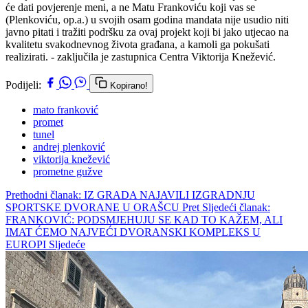
će dati povjerenje meni, a ne Matu Frankoviću koji vas se
(Plenkoviću, op.a.) u svojih osam godina mandata nije usudio niti
javno pitati i tražiti podršku za ovaj projekt koji bi jako utjecao na
kvalitetu svakodnevnog života građana, a kamoli ga pokušati
realizirati. - zaključila je zastupnica Centra Viktorija Knežević.
Podijeli:
Kopirano!
mato franković
promet
tunel
andrej plenković
viktorija knežević
prometne gužve
Prethodni članak: IZ GRADA NAJAVILI IZGRADNJU
SPORTSKE DVORANE U ORAŠCU
Pret
Sljedeći članak:
FRANKOVIĆ: PODSMJEHUJU SE KAD TO KAŽEM, ALI
IMAT ĆEMO NAJVEĆI DVORANSKI KOMPLEKS U
EUROPI
Sljedeće