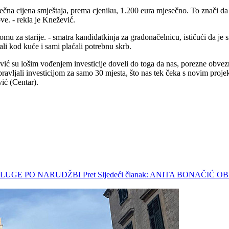
ečna cijena smještaja, prema cjeniku, 1.200 eura mjesečno. To znači da
ove. - rekla je Knežević.
domu za starije. - smatra kandidatkinja za gradonačelnicu, ističući da 
tali kod kuće i sami plaćali potrebnu skrb.
ć su lošim vođenjem investicije doveli do toga da nas, porezne obvezn
avljali investicijom za samo 30 mjesta, što nas tek čeka s novim projek
vić (Centar).
 USLUGE PO NARUDŽBI
Pret
Sljedeći članak: ANITA BONAČIĆ