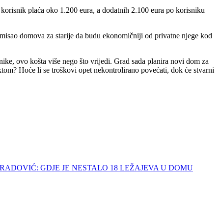
 korisnik plaća oko 1.200 eura, a dodatnih 2.100 eura po korisniku
je smisao domova za starije da budu ekonomičniji od privatne njege kod
ike, ovo košta više nego što vrijedi. Grad sada planira novi dom za
tom? Hoće li se troškovi opet nekontrolirano povećati, dok će stvarni
 OBRADOVIĆ: GDJE JE NESTALO 18 LEŽAJEVA U DOMU