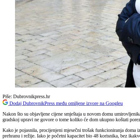
Piše:
Dubrovnikpress.hr
Dodaj DubrovnikPress među omiljene izvore na Googleu
Nakon što su objavljene cijene smještaja u novom domu umirovljenika
gradskoj upravi ne govore o tome koliko će dom ukupno koštati pore
Kako je pojasnila, procijenjeni mjesečni trošak funkcioniranja doma i
prehranu i režije. Iako je početni kapacitet bio 48 korisnika, bez ikak