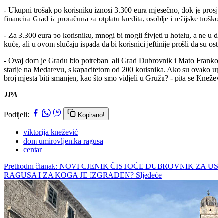
- Ukupni trošak po korisniku iznosi 3.300 eura mjesečno, dok je prosj
financira Grad iz proračuna za otplatu kredita, osoblje i režijske trošk
- Za 3.300 eura po korisniku, mnogi bi mogli živjeti u hotelu, a ne u 
kuće, ali u ovom slučaju ispada da bi korisnici jeftinije prošli da su os
- Ovaj dom je Gradu bio potreban, ali Grad Dubrovnik i Mato Frankovi
starije na Medarevu, s kapacitetom od 200 korisnika. Ako su ovako upr
broj mjesta biti smanjen, kao što smo vidjeli u Gružu? - pita se Kneže
JPA
Podijeli:
Kopirano!
viktorija knežević
dom umirovljenika ragusa
centar
Prethodni članak: NOVI CJENIK ČISTOĆE DUBROVNIK ZA
RAGUSA I ZA KOGA JE IZGRAĐEN?
Sljedeće