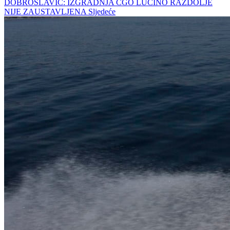
DOBROSLAVIĆ: IZGRADNJA CGO LUČINO RAZDOLJE
NIJE ZAUSTAVLJENA
Sljedeće