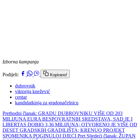
Izborna kampanja
Podijeli:
Kopirano!
dubrovnik
viktorija knežević
centar
kandidatkinja za gradonačelnicu
Prethodni članak: GRADU DUBROVNIKU VIŠE OD 203
MILIJUNA EURA BESPOVRATNIH SREDSTAVA, SAD JE I
LIBERTAS DOBIO 3,36 MILIJUNA; OTVORENO JE VIŠE OD
DESET GRADSKIH GRADILIŠTA; KRENUO PROJEKT
SPOMENIKA POGINULOJ DJECI
Pret
Sljedeći članak: ŽUPAN