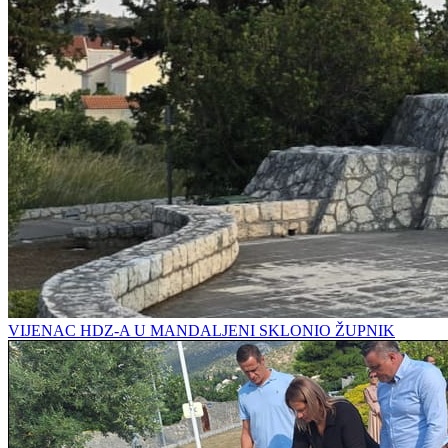
VIJENAC HDZ-A U MANDALJENI SKLONIO ŽUPNIK