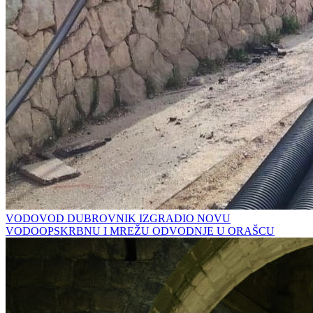
VODOVOD DUBROVNIK IZGRADIO NOVU
VODOOPSKRBNU I MREŽU ODVODNJE U ORAŠCU