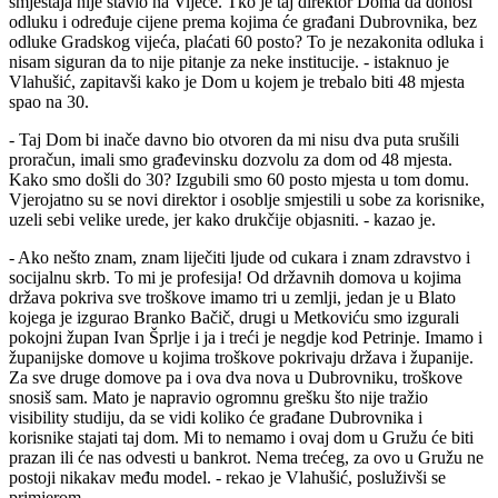
smještaja nije stavio na Vijeće. Tko je taj direktor Doma da donosi
odluku i određuje cijene prema kojima će građani Dubrovnika, bez
odluke Gradskog vijeća, plaćati 60 posto? To je nezakonita odluka i
nisam siguran da to nije pitanje za neke institucije. - istaknuo je
Vlahušić, zapitavši kako je Dom u kojem je trebalo biti 48 mjesta
spao na 30.
- Taj Dom bi inače davno bio otvoren da mi nisu dva puta srušili
proračun, imali smo građevinsku dozvolu za dom od 48 mjesta.
Kako smo došli do 30? Izgubili smo 60 posto mjesta u tom domu.
Vjerojatno su se novi direktor i osoblje smjestili u sobe za korisnike,
uzeli sebi velike urede, jer kako drukčije objasniti. - kazao je.
- Ako nešto znam, znam liječiti ljude od cukara i znam zdravstvo i
socijalnu skrb. To mi je profesija! Od državnih domova u kojima
država pokriva sve troškove imamo tri u zemlji, jedan je u Blato
kojega je izgurao Branko Bačič, drugi u Metkoviću smo izgurali
pokojni župan Ivan Šprlje i ja i treći je negdje kod Petrinje. Imamo i
županijske domove u kojima troškove pokrivaju država i županije.
Za sve druge domove pa i ova dva nova u Dubrovniku, troškove
snosiš sam. Mato je napravio ogromnu grešku što nije tražio
visibility studiju, da se vidi koliko će građane Dubrovnika i
korisnike stajati taj dom. Mi to nemamo i ovaj dom u Gružu će biti
prazan ili će nas odvesti u bankrot. Nema trećeg, za ovo u Gružu ne
postoji nikakav među model. - rekao je Vlahušić, posluživši se
primjerom.