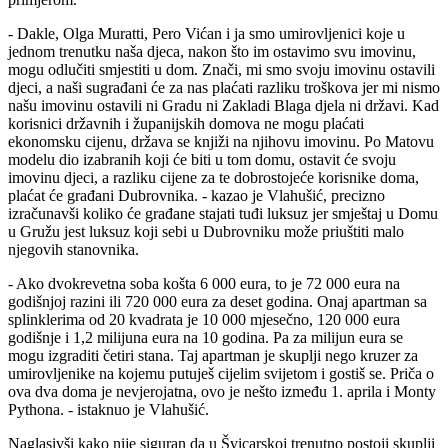
- Dakle, Olga Muratti, Pero Vićan i ja smo umirovljenici koje u
jednom trenutku naša djeca, nakon što im ostavimo svu imovinu,
mogu odlučiti smjestiti u dom. Znači, mi smo svoju imovinu ostavili
djeci, a naši sugrađani će za nas plaćati razliku troškova jer mi nismo
našu imovinu ostavili ni Gradu ni Zakladi Blaga djela ni državi. Kad
korisnici državnih i županijskih domova ne mogu plaćati
ekonomsku cijenu, država se knjiži na njihovu imovinu. Po Matovu
modelu dio izabranih koji će biti u tom domu, ostavit će svoju
imovinu djeci, a razliku cijene za te dobrostojeće korisnike doma,
plaćat će građani Dubrovnika. - kazao je Vlahušić, precizno
izračunavši koliko će građane stajati tuđi luksuz jer smještaj u Domu
u Gružu jest luksuz koji sebi u Dubrovniku može priuštiti malo
njegovih stanovnika.
- Ako dvokrevetna soba košta 6 000 eura, to je 72 000 eura na
godišnjoj razini ili 720 000 eura za deset godina. Onaj apartman sa
splinklerima od 20 kvadrata je 10 000 mjesečno, 120 000 eura
godišnje i 1,2 milijuna eura na 10 godina. Pa za milijun eura se
mogu izgraditi četiri stana. Taj apartman je skuplji nego kruzer za
umirovljenike na kojemu putuješ cijelim svijetom i gostiš se. Priča o
ova dva doma je nevjerojatna, ovo je nešto između 1. aprila i Monty
Pythona. - istaknuo je Vlahušić.
Naglasivši kako nije siguran da u Švicarskoj trenutno postoji skuplji