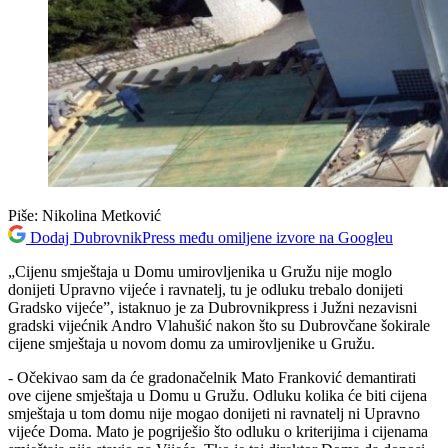
Piše:
Nikolina Metković
Dodaj DubrovnikPress među omiljene izvore na Googleu
„Cijenu smještaja u Domu umirovljenika u Gružu nije moglo
donijeti Upravno vijeće i ravnatelj, tu je odluku trebalo donijeti
Gradsko vijeće”, istaknuo je za Dubrovnikpress i Južni nezavisni
gradski vijećnik Andro Vlahušić nakon što su Dubrovčane šokirale
cijene smještaja u novom domu za umirovljenike u Gružu.
- Očekivao sam da će gradonačelnik Mato Franković demantirati
ove cijene smještaja u Domu u Gružu. Odluku kolika će biti cijena
smještaja u tom domu nije mogao donijeti ni ravnatelj ni Upravno
vijeće Doma. Mato je pogriješio što odluku o kriterijima i cijenama