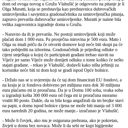
dom od ovoga novog u Gružu Vlahušić je odgovorio na pitanje je li
Olga Muratti, koja se predstavlja kao predstavnica dubrovačkih
umirovljenika i savjetnica gradonačelnika za umirovljenička pitanja,
zapravo prevarila dubrovačke umirovljenike. Muratti je naime bila
velika zagovornica izgradnje doma u Gružu.
- Naravno da ih je prevarila. Ne postoji umirovljenik koji može
plaćati dom 1 000 eura. Pa prosječna mirovina je 500 eura. Mato i
Olga su imali priču da će otvoriti domove koji neće biti skupi pa će
tako pobijediti na izborima. Gradonačelnik je prijedlog odluke o
cijeni smještaja u kojoj će participirati građani trebao staviti na
Vijeće jer samo Vijeće može donijeti odluku o tome koliko će nešto
stajati građane. - rekao je Vlahušić, dodavši kako ništa jeftiniji za
korisnike neće biti ni dom koji se gradi ispod Opće bolnice.
- Držalo nas se u uvjerenju da će taj dom financirati EU fondovi, a
na kraju je iz fondova dobiveno pet milijuna eura dok 30 milijuna
eura plaćamo mi iz proračuna. Da je u Domu 100 soba, svaka soba
u izgradnji košta 300 000 eura od čega mi iz proračuna moramo
vratiti 80 posto. Dakle, da su bila koga angažirali da im brojke stavi
na papir, u domu ispod bolnice cijena ne može biti manja od 3 000
eura narednih 20 godina, ne može manje.- izračunao je Vlahušić.
- Može li čovjek, ako mu je osigurana prehrana, ako je pokretan,
živjeti u domu bez novaca. Može li da sebi ne kupi higijenske