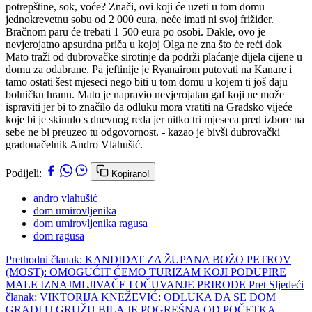
potrepštine, sok, voće? Znači, ovi koji će uzeti u tom domu
jednokrevetnu sobu od 2 000 eura, neće imati ni svoj frižider.
Bračnom paru će trebati 1 500 eura po osobi. Dakle, ovo je
nevjerojatno apsurdna priča u kojoj Olga ne zna što će reći dok
Mato traži od dubrovačke sirotinje da podrži plaćanje dijela cijene u
domu za odabrane. Pa jeftinije je Ryanairom putovati na Kanare i
tamo ostati šest mjeseci nego biti u tom domu u kojem ti još daju
bolničku hranu. Mato je napravio nevjerojatan gaf koji ne može
ispraviti jer bi to značilo da odluku mora vratiti na Gradsko vijeće
koje bi je skinulo s dnevnog reda jer nitko tri mjeseca pred izbore na
sebe ne bi preuzeo tu odgovornost. - kazao je bivši dubrovački
gradonačelnik Andro Vlahušić.
Podijeli:
Kopirano!
andro vlahušić
dom umirovljenika
dom umirovljenika ragusa
dom ragusa
Prethodni članak: KANDIDAT ZA ŽUPANA BOŽO PETROV
(MOST): OMOGUĆIT ĆEMO TURIZAM KOJI PODUPIRE
MALE IZNAJMLJIVAČE I OČUVANJE PRIRODE
Pret
Sljedeći
članak: VIKTORIJA KNEŽEVIĆ: ODLUKA DA SE DOM
GRADI U GRUŽU BILA JE POGREŠNA OD POČETKA