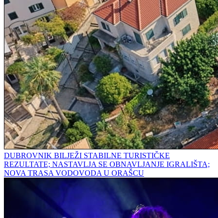
DUBROVNIK BILJEŽI STABILNE TURISTIČKE
REZULTATE; NASTAVLJA SE OBNAVLJANJE IGRALIŠTA;
NOVA TRASA VODOVODA U ORAŠCU