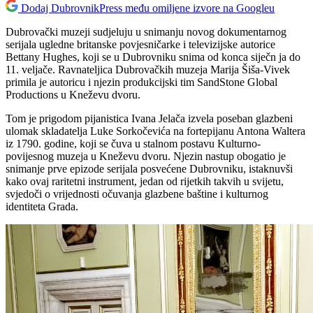
Dodaj DubrovnikPress među omiljene izvore na Googleu
Dubrovački muzeji sudjeluju u snimanju novog dokumentarnog
serijala ugledne britanske povjesničarke i televizijske autorice
Bettany Hughes, koji se u Dubrovniku snima od konca siječn ja do
11. veljače. Ravnateljica Dubrovačkih muzeja Marija Šiša-Vivek
primila je autoricu i njezin produkcijski tim SandStone Global
Productions u Kneževu dvoru.
Tom je prigodom pijanistica Ivana Jelača izvela poseban glazbeni
ulomak skladatelja Luke Sorkočevića na fortepijanu Antona Waltera
iz 1790. godine, koji se čuva u stalnom postavu Kulturno-
povijesnog muzeja u Kneževu dvoru. Njezin nastup obogatio je
snimanje prve epizode serijala posvećene Dubrovniku, istaknuvši
kako ovaj raritetni instrument, jedan od rijetkih takvih u svijetu,
svjedoči o vrijednosti očuvanja glazbene baštine i kulturnog
identiteta Grada.