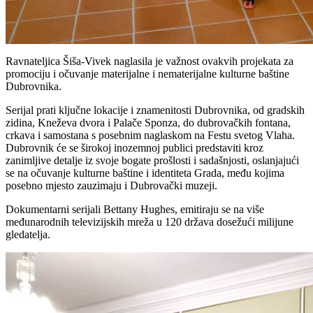
Ravnateljica Šiša-Vivek naglasila je važnost ovakvih projekata za
promociju i očuvanje materijalne i nematerijalne kulturne baštine
Dubrovnika.
Serijal prati ključne lokacije i znamenitosti Dubrovnika, od gradskih
zidina, Kneževa dvora i Palače Sponza, do dubrovačkih fontana,
crkava i samostana s posebnim naglaskom na Festu svetog Vlaha.
Dubrovnik će se širokoj inozemnoj publici predstaviti kroz
zanimljive detalje iz svoje bogate prošlosti i sadašnjosti, oslanjajući
se na očuvanje kulturne baštine i identiteta Grada, među kojima
posebno mjesto zauzimaju i Dubrovački muzeji.
Dokumentarni serijali Bettany Hughes, emitiraju se na više
međunarodnih televizijskih mreža u 120 država dosežući milijune
gledatelja.