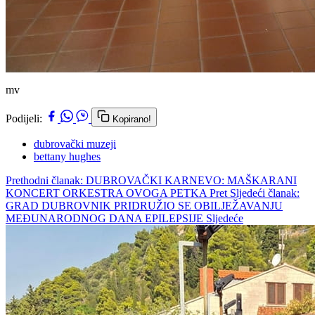
mv
Podijeli:
Kopirano!
dubrovački muzeji
bettany hughes
Prethodni članak: DUBROVAČKI KARNEVO: MAŠKARANI
KONCERT ORKESTRA OVOGA PETKA
Pret
Sljedeći članak:
GRAD DUBROVNIK PRIDRUŽIO SE OBILJEŽAVANJU
MEĐUNARODNOG DANA EPILEPSIJE
Sljedeće