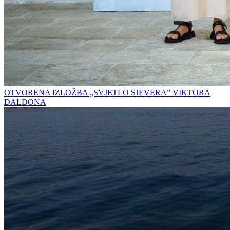
OTVORENA IZLOŽBA „SVJETLO SJEVERA” VIKTORA
DALDONA