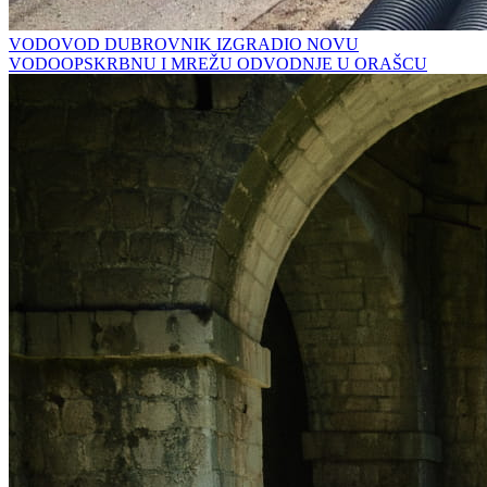
VODOVOD DUBROVNIK IZGRADIO NOVU
VODOOPSKRBNU I MREŽU ODVODNJE U ORAŠCU