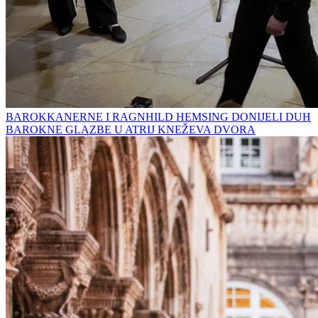
BAROKKANERNE I RAGNHILD HEMSING DONIJELI DUH
BAROKNE GLAZBE U ATRIJ KNEŽEVA DVORA