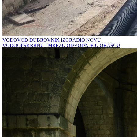
VODOVOD DUBROVNIK IZGRADIO NOVU
VODOOPSKRBNU I MREŽU ODVODNJE U ORAŠCU