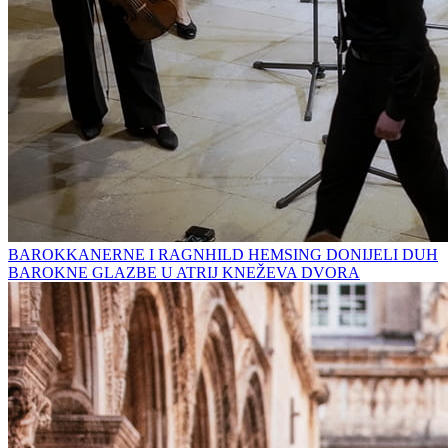
BAROKKANERNE I RAGNHILD HEMSING DONIJELI DUH
BAROKNE GLAZBE U ATRIJ KNEŽEVA DVORA