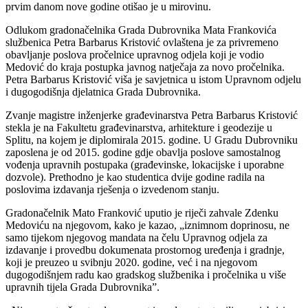
prvim danom nove godine otišao je u mirovinu.
Odlukom gradonačelnika Grada Dubrovnika Mata Frankovića
službenica Petra Barbarus Kristović ovlaštena je za privremeno
obavljanje poslova pročelnice upravnog odjela koji je vodio
Medović do kraja postupka javnog natječaja za novo pročelnika.
Petra Barbarus Kristović viša je savjetnica u istom Upravnom odjelu
i dugogodišnja djelatnica Grada Dubrovnika.
Zvanje magistre inženjerke građevinarstva Petra Barbarus Kristović
stekla je na Fakultetu građevinarstva, arhitekture i geodezije u
Splitu, na kojem je diplomirala 2015. godine. U Gradu Dubrovniku
zaposlena je od 2015. godine gdje obavlja poslove samostalnog
vođenja upravnih postupaka (građevinske, lokacijske i uporabne
dozvole). Prethodno je kao studentica dvije godine radila na
poslovima izdavanja rješenja o izvedenom stanju.
Gradonačelnik Mato Franković uputio je riječi zahvale Zdenku
Medoviću na njegovom, kako je kazao, „iznimnom doprinosu, ne
samo tijekom njegovog mandata na čelu Upravnog odjela za
izdavanje i provedbu dokumenata prostornog uređenja i gradnje,
koji je preuzeo u svibnju 2020. godine, već i na njegovom
dugogodišnjem radu kao gradskog službenika i pročelnika u više
upravnih tijela Grada Dubrovnika”.