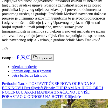
- Njegova stručnost, odgovornost i predanost ostavili su neizbrisiv
trag u radu gradske uprave. Posebna zahvalnost ističe se za posao
pročelnika Upravnog odjela za izdavanje i provedbu dokumenata
prostornog uređenja i gradnje. Pročelnik Medović navedenu dužnost
preuzeo je u iznimno izazovnim trenutcima te je svojom odlučnošću
i odgovornošću u štićenju javnog Upravnog odjela, na čiji su rad
brojni sugrađani imali primjedbe, uveo u sustav javne
transparentnosti na način da su tijekom njegovog mandata svi izdani
akti vezani za gradnju javno vidljivi, čime se podigla transparentnost
rada navedenog odjela. - rekao je gradonačelnik Mato Franković.
JPA
Podijeli:
Kopirano!
zdenko medović
upravni odjel za izgradnju
petra barbarus kristović
Prethodni članak: POSTAVIT ĆE SE NOVA OGRADA NA
BONINOVU
Pret
Sljedeći članak: TURIZAM NA JUGU: BROJ
NOĆENJA U APARTMANIMA ZNAČAJNO JE VIŠE
PORASTAO U ODNOSU NA HOTELE
Sljedeće