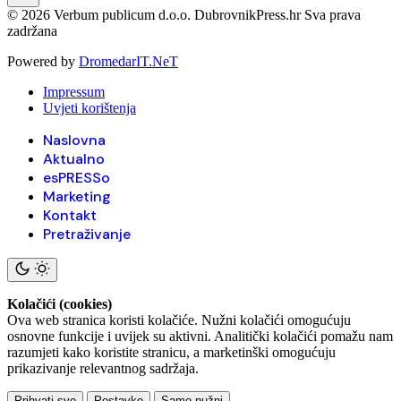
© 2026 Verbum publicum d.o.o. DubrovnikPress.hr Sva prava
zadržana
Powered by
DromedarIT.NeT
Impressum
Uvjeti korištenja
Naslovna
Aktualno
esPRESSo
Marketing
Kontakt
Pretraživanje
Kolačići (cookies)
Ova web stranica koristi kolačiće. Nužni kolačići omogućuju
osnovne funkcije i uvijek su aktivni. Analitički kolačići pomažu nam
razumjeti kako koristite stranicu, a marketinški omogućuju
prikazivanje relevantnog sadržaja.
Prihvati sve
Postavke
Samo nužni