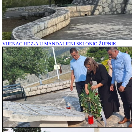
VIJENAC HDZ-A U MANDALJENI SKLONIO ŽUPNIK