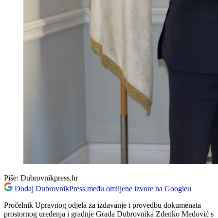
Piše:
Dubrovnikpress.hr
Dodaj DubrovnikPress među omiljene izvore na Googleu
Pročelnik Upravnog odjela za izdavanje i provedbu dokumenata
prostornog uređenja i gradnje Grada Dubrovnika Zdenko Medović s