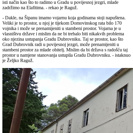
isti način kao što to radimo u Gradu u povijesnoj jezgri, mlade
zadržimo na Elafitima. - rekao je Raguž.
- Dakle, na Šipanu imamo vojarnu koja godinama stoji napuštena.
Veliki je to prostor, u njoj je tijekom Domovinskog rata bilo 170
vojnika i može se prenamijeniti u stambeni prostor. Vojarna je u
vlasništvu države i mislim da ne bi trebalo biti nikakvih problema
oko njezina ustupanja Gradu Dubrovniku. Taj se prostor, kao što
Grad Dubrovnik radi u povijesnoj jezgri, može prenamijeniti u
stambeni prostor za mlade obitelj. Mislim da bi država s radošću taj
prostor u namjene stanovanja ustupila Gradu Dubrovniku. - istaknuo
je Željko Raguž.