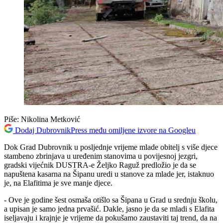
Piše:
Nikolina Metković
Dodaj DubrovnikPress među omiljene izvore na Googleu
Dok Grad Dubrovnik u posljednje vrijeme mlade obitelj s više djece
stambeno zbrinjava u uređenim stanovima u povijesnoj jezgri,
gradski vijećnik DUSTRA-e Željko Raguž predložio je da se
napuštena kasarna na Šipanu uredi u stanove za mlade jer, istaknuo
je, na Elafitima je sve manje djece.
- Ove je godine šest osmaša otišlo sa Šipana u Grad u srednju školu,
a upisan je samo jedna prvašić. Dakle, jasno je da se mladi s Elafita
iseljavaju i krajnje je vrijeme da pokušamo zaustaviti taj trend, da na