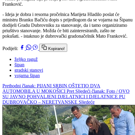
Franković.
- Ideja je dobra i resorna pročelnica Marijeta Hladilo poslat će
ministru Branku Bačiću dopis s prijedlogom da se vojarna na Šipanu
dodijeli Gradu Dubrovniku za stanovanje, da i tamo organiziramo
priuštivo stanovanje. Možda će biti zainteresiranih, zašto ne
pokušati. - istaknuo je dubrovački gradonačelnik Mato Franković.
Podijeli:
Kopirano!
željko raguž
šipan
gradski stanovi
vojarna šipan
Prethodni članak: PIJANI SRBIN OŠTETIO DVA
AUTOMOBILA U MOKOŠICI
Pret
Sljedeći članak: Foto / OVO
SU JAVNO POHVALJENI DJELATNICI I DJELATNICE PU
DUBROVAČKO – NERETVANSKE
Sljedeće