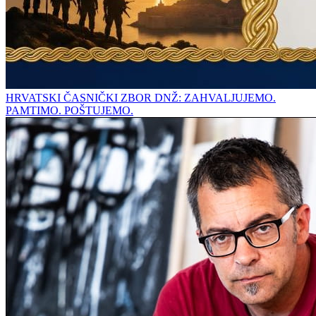
HRVATSKI ČASNIČKI ZBOR DNŽ: ZAHVALJUJEMO.
PAMTIMO. POŠTUJEMO.