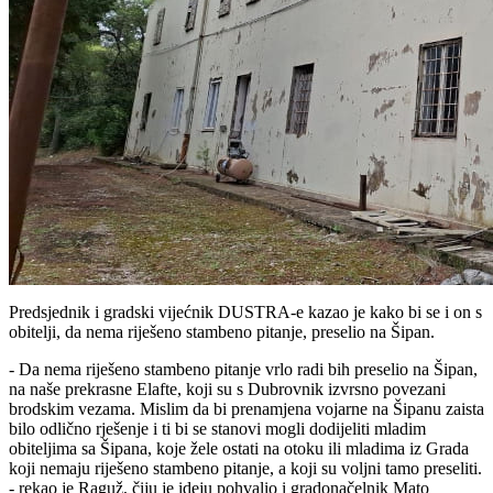
Predsjednik i gradski vijećnik DUSTRA-e kazao je kako bi se i on s
obitelji, da nema riješeno stambeno pitanje, preselio na Šipan.
- Da nema riješeno stambeno pitanje vrlo radi bih preselio na Šipan,
na naše prekrasne Elafte, koji su s Dubrovnik izvrsno povezani
brodskim vezama. Mislim da bi prenamjena vojarne na Šipanu zaista
bilo odlično rješenje i ti bi se stanovi mogli dodijeliti mladim
obiteljima sa Šipana, koje žele ostati na otoku ili mladima iz Grada
koji nemaju riješeno stambeno pitanje, a koji su voljni tamo preseliti.
- rekao je Raguž, čiju je ideju pohvalio i gradonačelnik Mato