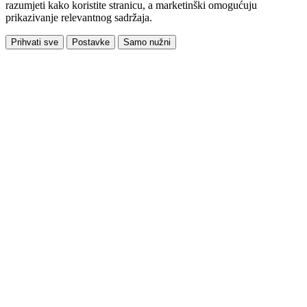
razumjeti kako koristite stranicu, a marketinški omogućuju
prikazivanje relevantnog sadržaja.
Prihvati sve
Postavke
Samo nužni