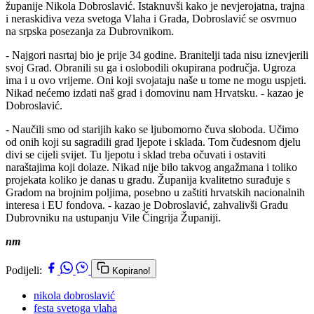
županije Nikola Dobroslavić. Istaknuvši kako je nevjerojatna, trajna
i neraskidiva veza svetoga Vlaha i Grada, Dobroslavić se osvrnuo
na srpska posezanja za Dubrovnikom.
- Najgori nasrtaj bio je prije 34 godine. Branitelji tada nisu iznevjerili
svoj Grad. Obranili su ga i oslobodili okupirana područja. Ugroza
ima i u ovo vrijeme. Oni koji svojataju naše u tome ne mogu uspjeti.
Nikad nećemo izdati naš grad i domovinu nam Hrvatsku. - kazao je
Dobroslavić.
- Naučili smo od starijih kako se ljubomorno čuva sloboda. Učimo
od onih koji su sagradili grad ljepote i sklada. Tom čudesnom djelu
divi se cijeli svijet. Tu ljepotu i sklad treba očuvati i ostaviti
naraštajima koji dolaze. Nikad nije bilo takvog angažmana i toliko
projekata koliko je danas u gradu. Županija kvalitetno surađuje s
Gradom na brojnim poljima, posebno u zaštiti hrvatskih nacionalnih
interesa i EU fondova. - kazao je Dobroslavić, zahvalivši Gradu
Dubrovniku na ustupanju Vile Čingrija Županiji.
nm
Podijeli:
Kopirano!
nikola dobroslavić
festa svetoga vlaha