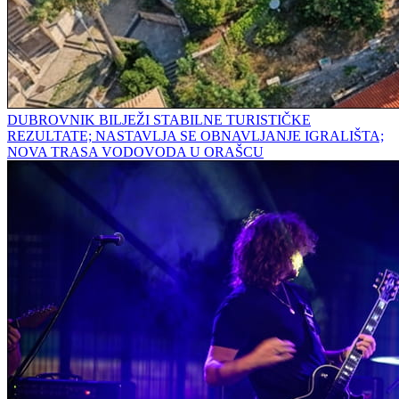
DUBROVNIK BILJEŽI STABILNE TURISTIČKE
REZULTATE; NASTAVLJA SE OBNAVLJANJE IGRALIŠTA;
NOVA TRASA VODOVODA U ORAŠCU