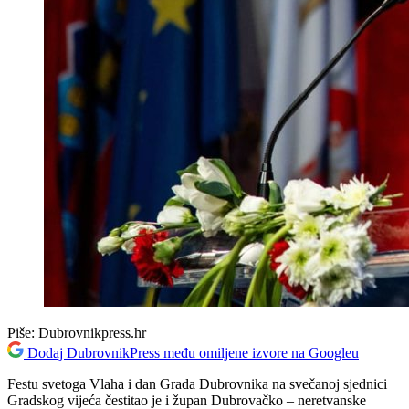
Piše:
Dubrovnikpress.hr
Dodaj DubrovnikPress među omiljene izvore na Googleu
Festu svetoga Vlaha i dan Grada Dubrovnika na svečanoj sjednici
Gradskog vijeća čestitao je i župan Dubrovačko – neretvanske