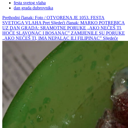
festa svetog vlaha
dan grada dubrovnika
Prethodni članak: Foto / OTVORENA JE 1053. FESTA
SVETOGA VLAHA
Pret
Sljedeći članak: MARKO POTREBICA
UZ DAN GRADA: SRAMOTNE PORUKE „AKO NEĆEŠ TI,
HOĆE SLAVONAC I BOSANAC” ZAMIJENILE SU PORUKE
„AKO NEĆEŠ TI, IMA NEPALAC ILI FILIPINAC”
Sljedeće