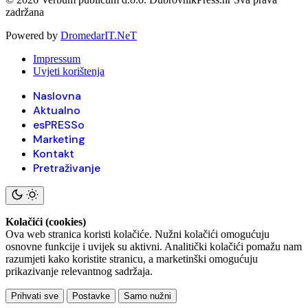
zadržana
Powered by
DromedarIT.NeT
Impressum
Uvjeti korištenja
Naslovna
Aktualno
esPRESSo
Marketing
Kontakt
Pretraživanje
Kolačići (cookies)
Ova web stranica koristi kolačiće. Nužni kolačići omogućuju
osnovne funkcije i uvijek su aktivni. Analitički kolačići pomažu nam
razumjeti kako koristite stranicu, a marketinški omogućuju
prikazivanje relevantnog sadržaja.
Prihvati sve
Postavke
Samo nužni