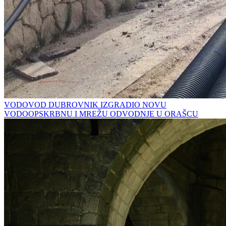
VODOVOD DUBROVNIK IZGRADIO NOVU
VODOOPSKRBNU I MREŽU ODVODNJE U ORAŠCU