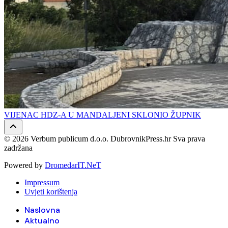
VIJENAC HDZ-A U MANDALJENI SKLONIO ŽUPNIK
© 2026 Verbum publicum d.o.o. DubrovnikPress.hr Sva prava
zadržana
Powered by
DromedarIT.NeT
Impressum
Uvjeti korištenja
Naslovna
Aktualno