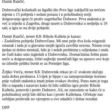
Damir Rančić.
Dubrovački košarkaši su ligaški dio Prve lige zaključili na trećem
mjestu s 15 pobjeda i sedam poraza i u polufinalnoj seriji
doigravanja igrat će protiv zagrebačke Dubrave. Prva utakmica je
već u srijedu u Zagrebu, drugi susret u Dubrovniku u nedjelju u 19
sati, a igra se na dvije pobjede.
Damir Rančić, trener KK Ribola Kaštela je kazao:
- Zaslužena pobjeda Dubrovčana. Mi smo prije dva kola osigurali
ostanak i tada je u glavama mojih igrača završila sezona. Nismo ovaj
tjedan ni dobro trenirali, bilo je i nekih problema s ozljedama i onda
ne čudi kako smo izgledali u Dubrovniku. Domaćinima želim puno
sreće u doigravanju, četiri najbolje momčadi lige su upravo ove koje
su izborile priliku boriti se za Premijer ligu.
Željko Vreća, trener KK Dubrovnik rekao je:-U svakom slučaju
naša dobra predstava. Uvijek je lijepo i za samopouzdanje korisno
prije važnih utakmica imati jedan ovakav dvoboj. Puno nam je toga
išlo u napadu i naravno kako bi bilo odlično igru protiv Ribole
Kaštela, ponoviti i protiv Dubrave. Ali, ne zanosimo se kako će u
polufinalnoj seriji biti slično kao i protiv Kaštelana. Očekuje nas
ozbiljan protivnik no vjerujem u ove mladiće i dobar rezultat.
DPP