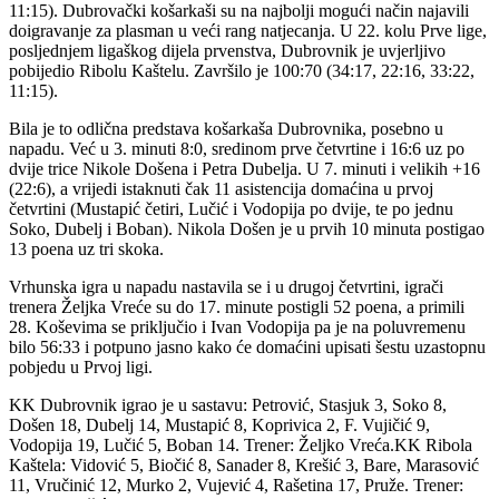
11:15). Dubrovački košarkaši su na najbolji mogući način najavili
doigravanje za plasman u veći rang natjecanja. U 22. kolu Prve lige,
posljednjem ligaškog dijela prvenstva, Dubrovnik je uvjerljivo
pobijedio Ribolu Kaštelu. Završilo je 100:70 (34:17, 22:16, 33:22,
11:15).
Bila je to odlična predstava košarkaša Dubrovnika, posebno u
napadu. Već u 3. minuti 8:0, sredinom prve četvrtine i 16:6 uz po
dvije trice Nikole Došena i Petra Dubelja. U 7. minuti i velikih +16
(22:6), a vrijedi istaknuti čak 11 asistencija domaćina u prvoj
četvrtini (Mustapić četiri, Lučić i Vodopija po dvije, te po jednu
Soko, Dubelj i Boban). Nikola Došen je u prvih 10 minuta postigao
13 poena uz tri skoka.
Vrhunska igra u napadu nastavila se i u drugoj četvrtini, igrači
trenera Željka Vreće su do 17. minute postigli 52 poena, a primili
28. Koševima se priključio i Ivan Vodopija pa je na poluvremenu
bilo 56:33 i potpuno jasno kako će domaćini upisati šestu uzastopnu
pobjedu u Prvoj ligi.
KK Dubrovnik igrao je u sastavu: Petrović, Stasjuk 3, Soko 8,
Došen 18, Dubelj 14, Mustapić 8, Koprivica 2, F. Vujičić 9,
Vodopija 19, Lučić 5, Boban 14. Trener: Željko Vreća.KK Ribola
Kaštela: Vidović 5, Biočić 8, Sanader 8, Krešić 3, Bare, Marasović
11, Vručinić 12, Murko 2, Vujević 4, Rašetina 17, Pruže. Trener: