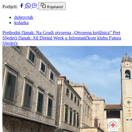
Podijeli:
Kopirano!
dubrovnik
košarka
Prethodni članak: Na Grudi otvorena „Otvorena knjižnica”
Pret
Sljedeći članak: All Digital Week u Informatičkom klubu Futura
Sljedeće