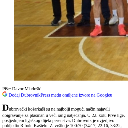
Piše:
Davor Mladošić
Dodaj DubrovnikPress među omiljene izvore na Googleu
D
ubrovački košarkaši su na najbolji mogući način najavili
doigravanje za plasman u veći rang natjecanja. U 22. kolu Prve lige,
posljednjem ligaškog dijela prvenstva, Dubrovnik je uvjerljivo
pobijedio Ribolu Kaštelu. Završilo je 100:70 (34:17, 22:16, 33:22,