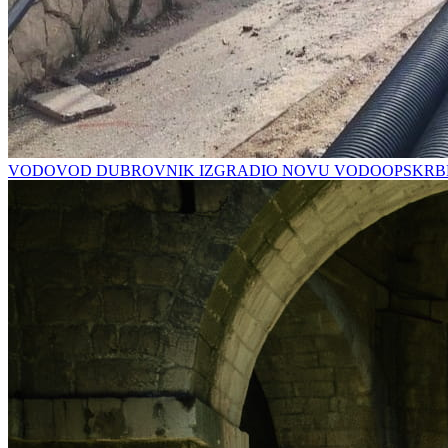
VODOVOD DUBROVNIK IZGRADIO NOVU VODOOPSKRBN