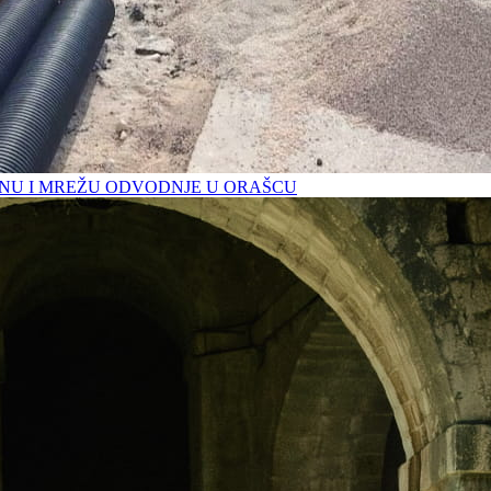
U I MREŽU ODVODNJE U ORAŠCU