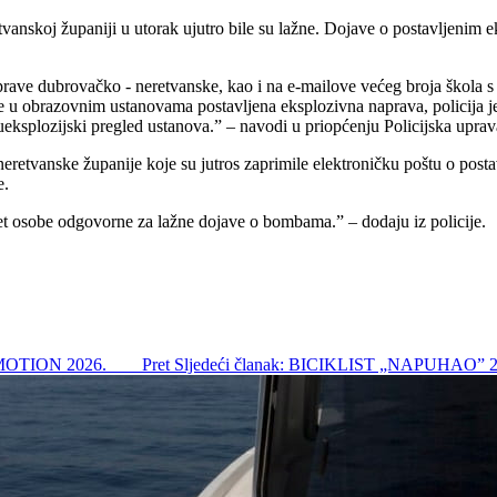
nskoj županiji u utorak ujutro bile su lažne. Dojave o postavljenim 
ke uprave dubrovačko - neretvanske, kao i na e-mailove većeg broja škol
ko je u obrazovnim ustanovama postavljena eksplozivna naprava, policija
ueksplozijski pregled ustanova.” – navodi u priopćenju Policijska upra
eretvanske županije koje su jutros zaprimile elektroničku poštu o post
e.
ntitet osobe odgovorne za lažne dojave o bombama.” – dodaju iz policije.
DU MOTION 2026.
Pret
Sljedeći članak: BICIKLIST „NAPUHAO”