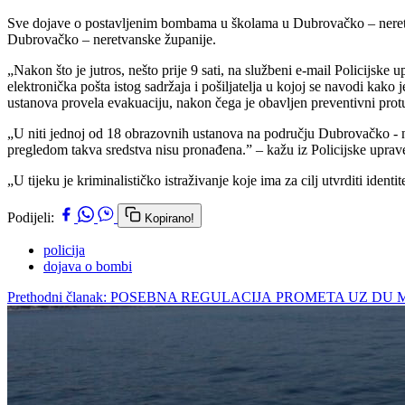
Sve dojave o postavljenim bombama u školama u Dubrovačko – neretva
Dubrovačko – neretvanske županije.
„Nakon što je jutros, nešto prije 9 sati, na službeni e-mail Policijs
elektronička pošta istog sadržaja i pošiljatelja u kojoj se navodi ka
ustanova provela evakuaciju, nakon čega je obavljen preventivni prot
„U niti jednoj od 18 obrazovnih ustanova na području Dubrovačko - n
pregledom takva sredstva nisu pronađena.” – kažu iz Policijske uprav
„U tijeku je kriminalističko istraživanje koje ima za cilj utvrditi ide
Podijeli:
Kopirano!
policija
dojava o bombi
Prethodni članak: POSEBNA REGULACIJA PROMETA UZ 