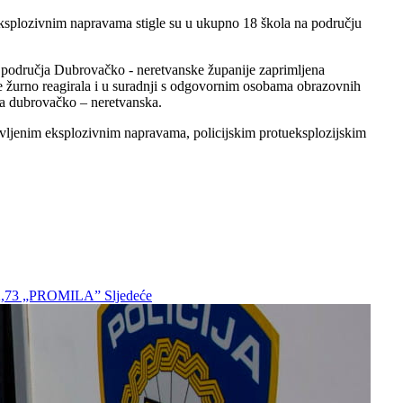
eksplozivnim napravama stigle su u ukupno 18 škola na području
a s područja Dubrovačko - neretvanske županije zaprimljena
 je žurno reagirala i u suradnji s odgovornim osobama obrazovnih
va dubrovačko – neretvanska.
avljenim eksplozivnim napravama, policijskim protueksplozijskim
 2,73 „PROMILA”
Sljedeće