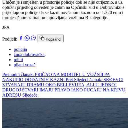
Uhićen je i smješten u prostorije policije dok se nije otrijeznio, a uz
optužni prijedlog odveden je zatim na Općinski sud u Dubrovniku s
prijedlogom policije da se kazni novčanom kaznom od 1.320 eura i
tromjesečnom zabranom upravljanja vozilima B kategorije.
JPA
Podijeli:
Kopirano!
policija
župa dubrovačka
mlini
pijani vozač
Prethodni članak: PRIČAO NA MOBITEL U VOŽNJI PA
NAKUPIO DODATNIH KAZNI
Pret
Sljedeći članak: SRĐEVCI
STVARAJU DRAMU OKO BELLEVUEA, ALI U JEDNOJ
DRUGOJ STVARI IMAJU PRAVO IAKO PUCAJU NA KRIVU
ADRESU
Sljedeće