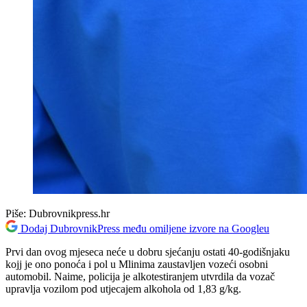
Piše:
Dubrovnikpress.hr
Dodaj DubrovnikPress među omiljene izvore na Googleu
Prvi dan ovog mjeseca neće u dobru sjećanju ostati 40-godišnjaku
kojj je ono ponoća i pol u Mlinima zaustavljen vozeći osobni
automobil. Naime, policija je alkotestiranjem utvrdila da vozač
upravlja vozilom pod utjecajem alkohola od 1,83 g/kg.