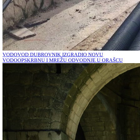
VODOVOD DUBROVNIK IZGRADIO NOVU
VODOOPSKRBNU I MREŽU ODVODNJE U ORAŠCU