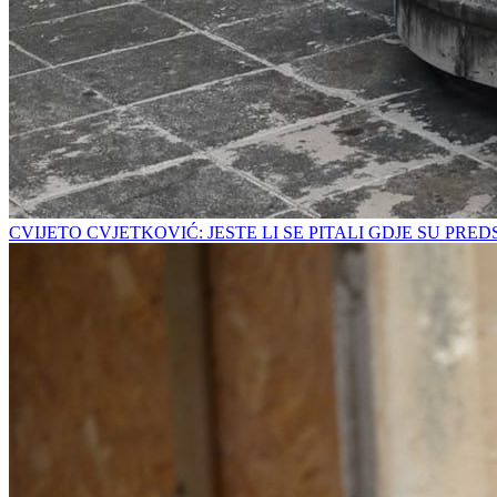
CVIJETO CVJETKOVIĆ: JESTE LI SE PITALI GDJE SU PRE