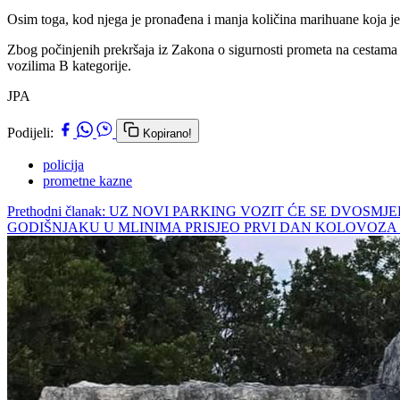
Osim toga, kod njega je pronađena i manja količina marihuane koja je
Zbog počinjenih prekršaja iz Zakona o sigurnosti prometa na cestam
vozilima B kategorije.
JPA
Podijeli:
Kopirano!
policija
prometne kazne
Prethodni članak: UZ NOVI PARKING VOZIT ĆE SE DVO
GODIŠNJAKU U MLINIMA PRISJEO PRVI DAN KOLOVOZA