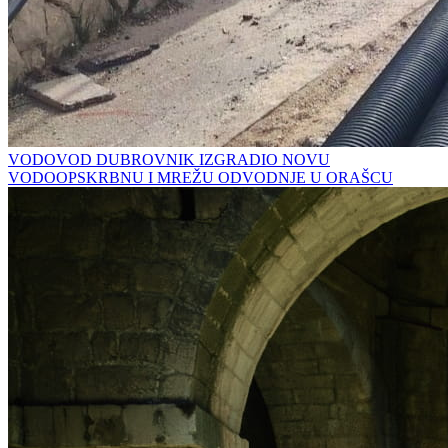
VODOVOD DUBROVNIK IZGRADIO NOVU
VODOOPSKRBNU I MREŽU ODVODNJE U ORAŠCU