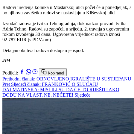
Radovi uređenja kolnika u Mostarskoj ulici počet će u ponedjeljak, a
po njihovu završetku radovi se nastavljaju u Kliševskoj ulici.
Izvođač radova je tvrtka Tehnogradnja, dok nadzor provodi tvrtka
Adria Tehno. Radovi su započeli u srijedu, 2. travnja s ugovorenim
rokom izvođenja 30 dana. Ugovorena vrijednost radova iznosi
92.787 EUR (s PDV-om).
Detaljan obuhvat radova dostupan je ispod.
JPA
Podijeli:
Kopirano!
Prethodni članak: OBNOVLJENO IGRALIŠTE U SUSTJEPANU
Pret
Sljedeći članak: FRANKOVIĆ O SLUČAJU
DALMATINSKA: MISLILI SU DA ĆE TO RIJEŠITI AKO
DOĐU NA VLAST, NE, NEĆETE!
Sljedeće