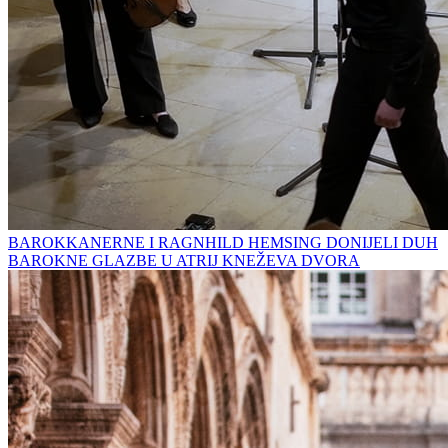
BAROKKANERNE I RAGNHILD HEMSING DONIJELI DUH
BAROKNE GLAZBE U ATRIJ KNEŽEVA DVORA