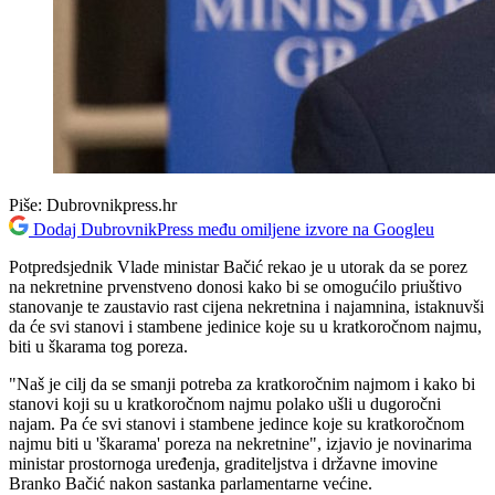
Piše:
Dubrovnikpress.hr
Dodaj DubrovnikPress među omiljene izvore na Googleu
Potpredsjednik Vlade ministar Bačić rekao je u utorak da se porez
na nekretnine prvenstveno donosi kako bi se omogućilo priuštivo
stanovanje te zaustavio rast cijena nekretnina i najamnina, istaknuvši
da će svi stanovi i stambene jedinice koje su u kratkoročnom najmu,
biti u škarama tog poreza.
"Naš je cilj da se smanji potreba za kratkoročnim najmom i kako bi
stanovi koji su u kratkoročnom najmu polako ušli u dugoročni
najam. Pa će svi stanovi i stambene jedince koje su kratkoročnom
najmu biti u 'škarama' poreza na nekretnine", izjavio je novinarima
ministar prostornoga uređenja, graditeljstva i državne imovine
Branko Bačić nakon sastanka parlamentarne većine.