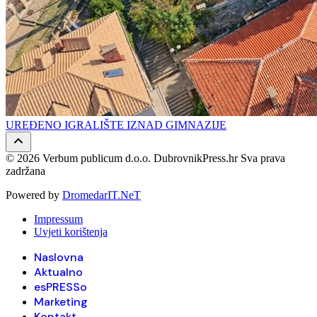
UREĐENO IGRALIŠTE IZNAD GIMNAZIJE
© 2026 Verbum publicum d.o.o. DubrovnikPress.hr Sva prava
zadržana
Powered by
DromedarIT.NeT
Impressum
Uvjeti korištenja
Naslovna
Aktualno
esPRESSo
Marketing
Kontakt