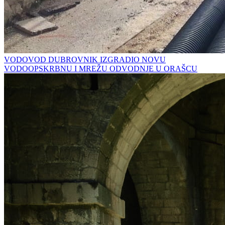
VODOVOD DUBROVNIK IZGRADIO NOVU
VODOOPSKRBNU I MREŽU ODVODNJE U ORAŠCU