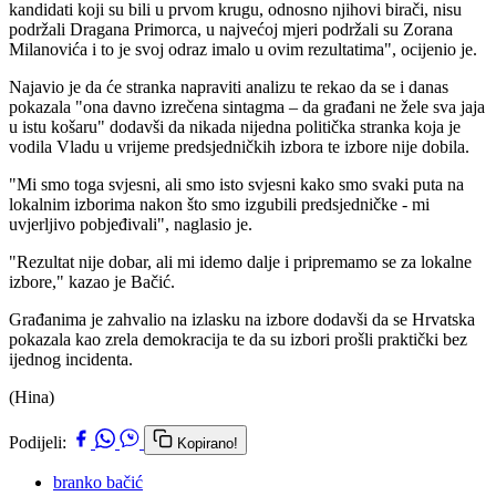
kandidati koji su bili u prvom krugu, odnosno njihovi birači, nisu
podržali Dragana Primorca, u najvećoj mjeri podržali su Zorana
Milanovića i to je svoj odraz imalo u ovim rezultatima", ocijenio je.
Najavio je da će stranka napraviti analizu te rekao da se i danas
pokazala "ona davno izrečena sintagma – da građani ne žele sva jaja
u istu košaru" dodavši da nikada nijedna politička stranka koja je
vodila Vladu u vrijeme predsjedničkih izbora te izbore nije dobila.
"Mi smo toga svjesni, ali smo isto svjesni kako smo svaki puta na
lokalnim izborima nakon što smo izgubili predsjedničke - mi
uvjerljivo pobjeđivali", naglasio je.
"Rezultat nije dobar, ali mi idemo dalje i pripremamo se za lokalne
izbore," kazao je Bačić.
Građanima je zahvalio na izlasku na izbore dodavši da se Hrvatska
pokazala kao zrela demokracija te da su izbori prošli praktički bez
ijednog incidenta.
(Hina)
Podijeli:
Kopirano!
branko bačić