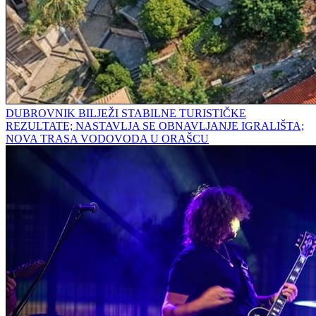
DUBROVNIK BILJEŽI STABILNE TURISTIČKE
REZULTATE; NASTAVLJA SE OBNAVLJANJE IGRALIŠTA;
NOVA TRASA VODOVODA U ORAŠCU